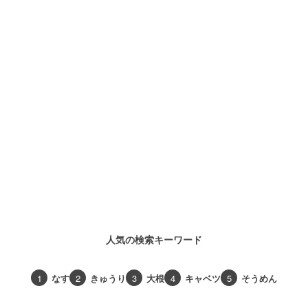
人気の検索キーワード
1
なす
2
きゅうり
3
大根
4
キャベツ
5
そうめん