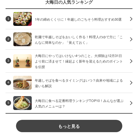
大晦日の人気ランキング
1年の締めくくりに！年越しのごちそう料理おすすめ30選
1
乾麺で年越しそばをおいしく作る！料理人のゆで方に「こ
2
んなに簡単なのか」「覚えておく」
大晦日にやってはいけない4つのこと。大掃除は12月31日
より前に済ませて！縁起よく新年を迎えるためのポイント
3
を伝授
年越しそばを食べるタイミングはいつ？由来や地域による
4
違いも解説
大晦日に食べる定番料理ランキングTOP10！みんなが選ぶ
5
人気のメニューは？
もっと見る