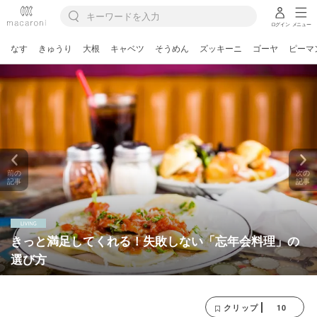
ログイン
メニュー
なす
きゅうり
大根
キャベツ
そうめん
ズッキーニ
ゴーヤ
ピーマ
前の
次の
記事
記事
きっと満足してくれる！失敗しない「忘年会料理」の
選び方
10
クリップ