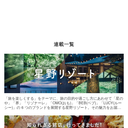
連載一覧
「旅を楽しくする」をテーマに、旅の目的や過ごし方にあわせて「星の
や」「界」「リゾナーレ」「OMO(おも)」「BEB(ベブ)」「LUCY(ルー
シー)」の 6 つのブランドを展開する星野リゾート。その魅力をお届け
する旅の連載。次の旅先探しのヒントにいかがですか？