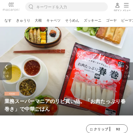
ログイン
メニュー
なす
きゅうり
大根
キャベツ
そうめん
ズッキーニ
ゴーヤ
ピーマ
前の
次の
記事
記事
業務スーパーマニアのリピ買い品。「お肉たっぷり春
巻き」で中華ごはん
92
クリップ