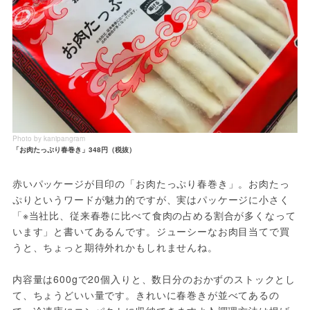
Photo by kanipangram
「お肉たっぷり春巻き」348円（税抜）
赤いパッケージが目印の「お肉たっぷり春巻き」。お肉たっ
ぷりというワードが魅力的ですが、実はパッケージに小さく
「※当社比、従来春巻に比べて食肉の占める割合が多くなって
います」と書いてあるんです。ジューシーなお肉目当てで買
うと、ちょっと期待外れかもしれませんね。

内容量は600gで20個入りと、数日分のおかずのストックとし
て、ちょうどいい量です。きれいに春巻きが並べてあるの