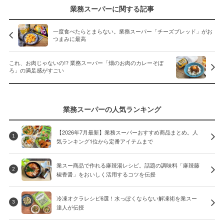
業務スーパーに関する記事
一度食べたらとまらない。業務スーパー「チーズブレッド」がお
つまみに最高
これ、お肉じゃないの!? 業務スーパー「畑のお肉のカレーそぼ
ろ」の満足感がすごい
業務スーパーの人気ランキング
【2026年7月最新】業務スーパーおすすめ商品まとめ。人
1
気ランキング1位から定番アイテムまで
業スー商品で作れる麻辣湯レシピ。話題の調味料「麻辣藤
2
椒香醤」をおいしく活用するコツを伝授
冷凍オクラレシピ6選！水っぽくならない解凍術を業スー
3
達人が伝授