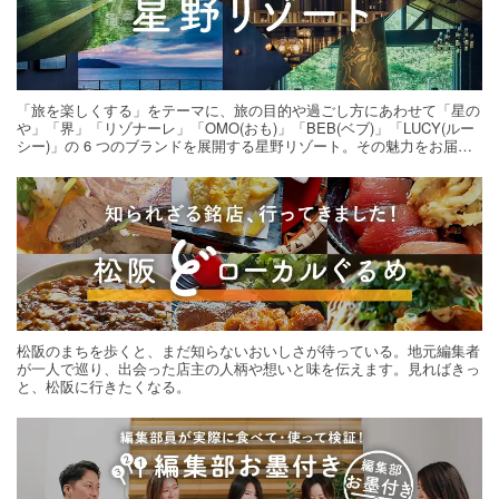
「旅を楽しくする」をテーマに、旅の目的や過ごし方にあわせて「星の
や」「界」「リゾナーレ」「OMO(おも)」「BEB(ベブ)」「LUCY(ルー
シー)」の 6 つのブランドを展開する星野リゾート。その魅力をお届け
する旅の連載。次の旅先探しのヒントにいかがですか？
松阪のまちを歩くと、まだ知らないおいしさが待っている。地元編集者
が一人で巡り、出会った店主の人柄や想いと味を伝えます。見ればきっ
と、松阪に行きたくなる。