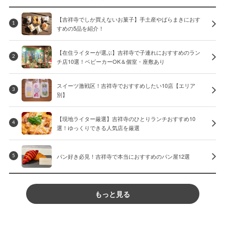
【吉祥寺でしか買えないお菓子】手土産やばらまきにおす
1
すめの5品を紹介！
【在住ライターが選ぶ】吉祥寺で子連れにおすすめのラン
2
チ店10選！ベビーカーOK＆個室・座敷あり
スイーツ激戦区！吉祥寺でおすすめしたい10店【エリア
3
別】
【現地ライター厳選】吉祥寺のひとりランチおすすめ10
4
選！ゆっくりできる人気店を厳選
パン好き必見！吉祥寺で本当におすすめのパン屋12選
5
もっと見る