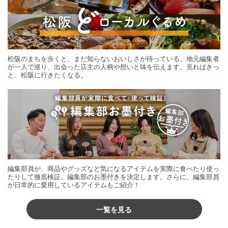
松阪のまちを歩くと、まだ知らないおいしさが待っている。地元編集者
が一人で巡り、出会った店主の人柄や想いと味を伝えます。見ればきっ
と、松阪に行きたくなる。
編集部員が、商品やグッズなど気になるアイテムを実際に食べたり使っ
たりして徹底検証。編集部のお墨付きを決定します。さらに、編集部員
が日常的に愛用しているアイテムもご紹介！
一覧を見る