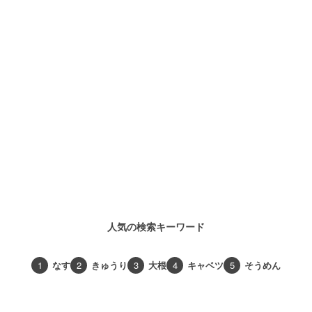
人気の検索キーワード
1
なす
2
きゅうり
3
大根
4
キャベツ
5
そうめん