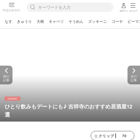
ログイン
メニュー
なす
きゅうり
大根
キャベツ
そうめん
ズッキーニ
ゴーヤ
ピーマ
前の
次の
記事
記事
ひとり飲みもデートにも♪ 吉祥寺のおすすめ居酒屋12
選
70
クリップ