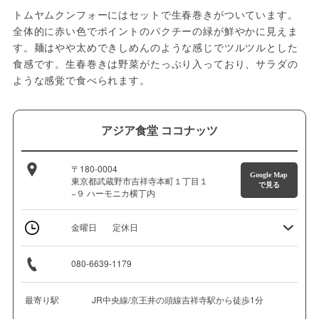
トムヤムクンフォーにはセットで生春巻きがついています。
全体的に赤い色でポイントのパクチーの緑が鮮やかに見えま
す。麺はやや太めできしめんのような感じでツルツルとした
食感です。生春巻きは野菜がたっぷり入っており、サラダの
ような感覚で食べられます。
アジア食堂 ココナッツ
〒180-0004
Google Map
東京都武蔵野市吉祥寺本町１丁目１
で見る
−９ ハーモニカ横丁内
金曜日
定休日
080-6639-1179
最寄り駅
JR中央線/京王井の頭線吉祥寺駅から徒歩1分