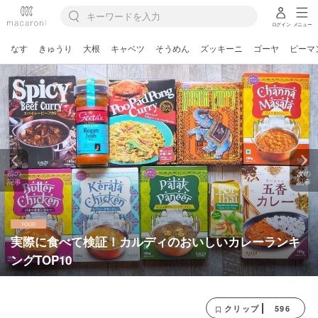
ログイン
メニュー
なす
きゅうり
大根
キャベツ
そうめん
ズッキーニ
ゴーヤ
ピーマ
前の
次の
記事
記事
実際に食べて検証！カルディのおいしいカレーランキ
ングTOP10
596
クリップ