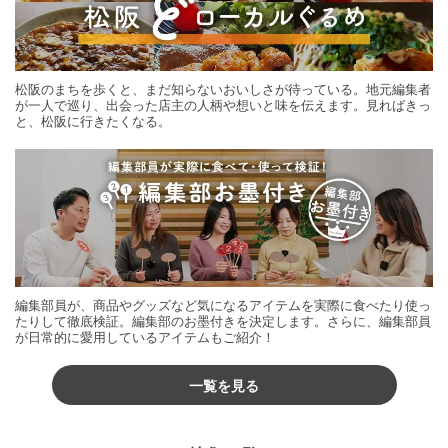
松阪のまちを歩くと、まだ知らないおいしさが待っている。地元編集者
が一人で巡り、出会った店主の人柄や想いと味を伝えます。見ればきっ
と、松阪に行きたくなる。
編集部員が、商品やグッズなど気になるアイテムを実際に食べたり使っ
たりして徹底検証。編集部のお墨付きを決定します。さらに、編集部員
が日常的に愛用しているアイテムもご紹介！
一覧を見る