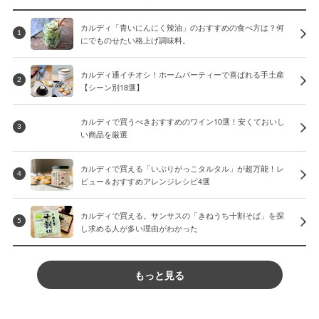
カルディ「青いにんにく辣油」のおすすめの食べ方は？何
1
にでものせたい格上げ調味料。
カルディ通イチオシ！ホームパーティーで喜ばれる手土産
2
【シーン別18選】
カルディで買うべきおすすめのワイン10選！安くておいし
3
い商品を厳選
カルディで買える「いぶりがっこタルタル」が超万能！レ
4
ビュー＆おすすめアレンジレシピ4選
カルディで買える。サンサスの「きねうち十割そば」を探
5
し求める人が多い理由がわかった
もっと見る