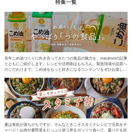
特集一覧
長年こめ油づくりに向き合ってきたつの食品の魅力を、macaroniの記事
とともにご紹介します。レシピや活用術はもちろん、製造現場や品質へ
のこだわりまで。こめ油をもっと好きになるコンテンツをぜひお楽しみ
ください。
夏は食欲が落ちがちですが、そんなときこそスタミナレシピで元気をチ
ャージ！お肉や夏野菜をたっぷり使う丼をガッツリ食べて、夏バテを吹