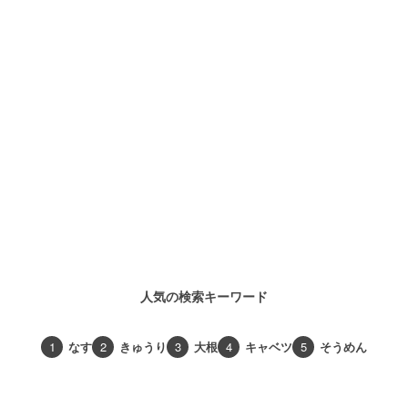
人気の検索キーワード
1
なす
2
きゅうり
3
大根
4
キャベツ
5
そうめん