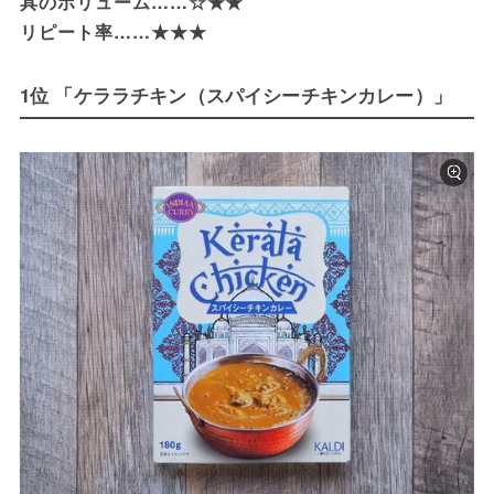
具のボリューム……☆★★

リピート率……★★★
1位 「ケララチキン（スパイシーチキンカレー）」