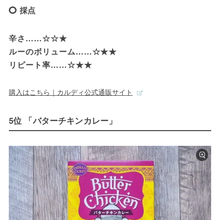
採点
辛さ……☆☆★

ルーのボリューム……☆★★

リピート率……☆★★
購入はこちら｜カルディ公式通販サイト
5位 「バターチキンカレー」