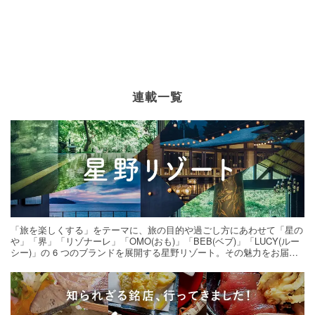
連載一覧
「旅を楽しくする」をテーマに、旅の目的や過ごし方にあわせて「星の
や」「界」「リゾナーレ」「OMO(おも)」「BEB(ベブ)」「LUCY(ルー
シー)」の 6 つのブランドを展開する星野リゾート。その魅力をお届け
する旅の連載。次の旅先探しのヒントにいかがですか？