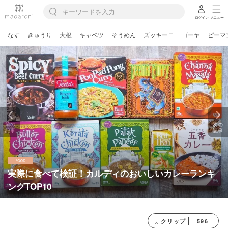
ログイン
メニュー
なす
きゅうり
大根
キャベツ
そうめん
ズッキーニ
ゴーヤ
ピーマ
前の
次の
記事
記事
実際に食べて検証！カルディのおいしいカレーランキ
ングTOP10
596
クリップ