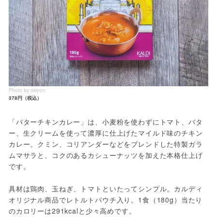
Photo by akiyon
378円（税込）
「バターチキンカレー」は、小麦粉を使わずにトマト、バタ
ー、生クリームを使って濃厚に仕上げたマイルド味のチキン
カレー。クミン、コリアンダーなどをブレンドした特製ガラ
ムマサラと、コクのあるカシューナッツを加えた本格仕上げ
です。

具材は鶏肉、玉ねぎ、トマトといたってシンプル。カルディ
オリジナル商品でレトルトパウチ入り。1食（180g）当たり
のカロリーは291kcalと少々高めです。