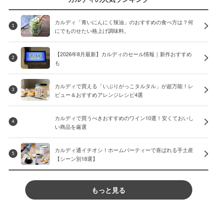
カルディ「青いにんにく辣油」のおすすめの食べ方は？何
1
にでものせたい格上げ調味料。
【2026年8月最新】カルディのセール情報｜新作おすすめ
2
も
カルディで買える「いぶりがっこタルタル」が超万能！レ
3
ビュー＆おすすめアレンジレシピ4選
カルディで買うべきおすすめのワイン10選！安くておいし
4
い商品を厳選
カルディ通イチオシ！ホームパーティーで喜ばれる手土産
5
【シーン別18選】
もっと見る