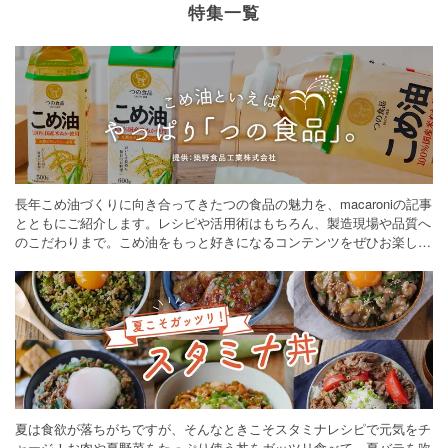
特集一覧
長年こめ油づくりに向き合ってきたつの食品の魅力を、macaroniの記事
とともにご紹介します。レシピや活用術はもちろん、製造現場や品質へ
のこだわりまで。こめ油をもっと好きになるコンテンツをぜひお楽しみ
ください。
夏は食欲が落ちがちですが、そんなときこそスタミナレシピで元気をチ
ャージ！お肉や夏野菜をたっぷり使う丼をガッツリ食べて、夏バテを吹