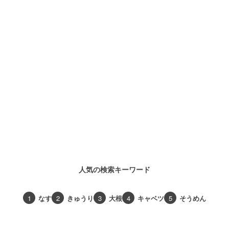
人気の検索キーワード
1
なす
2
きゅうり
3
大根
4
キャベツ
5
そうめん