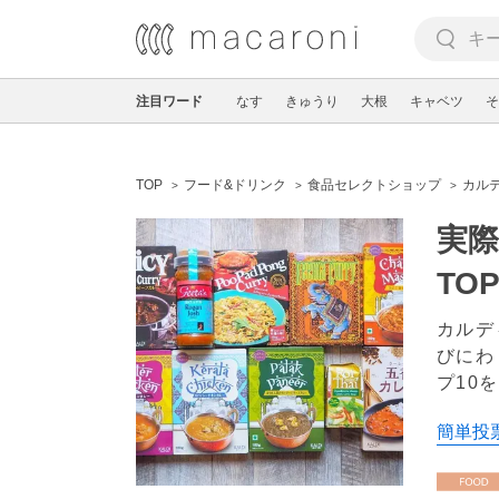
注目ワード
なす
きゅうり
大根
キャベツ
そ
TOP
フード&ドリンク
食品セレクトショップ
カル
実
TOP
カルデ
びにわ
プ10
簡単投票