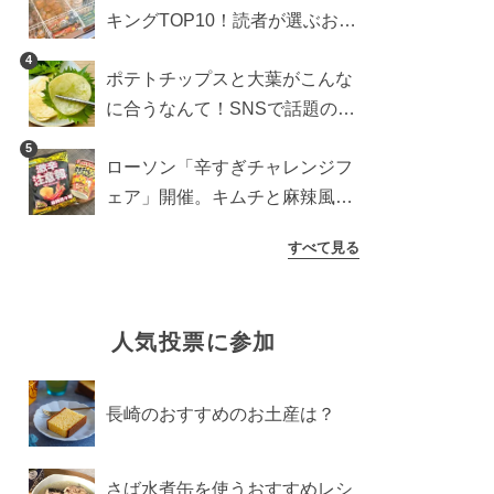
キングTOP10！読者が選ぶおす
すめ商品は？
4
ポテトチップスと大葉がこんな
に合うなんて！SNSで話題の食
べ方に手が止まらなくなった
5
ローソン「辛すぎチャレンジフ
ェア」開催。キムチと麻辣風の
激辛注意な2品を食べ比べ
すべて見る
人気投票に参加
長崎のおすすめのお土産は？
さば水煮缶を使うおすすめレシ