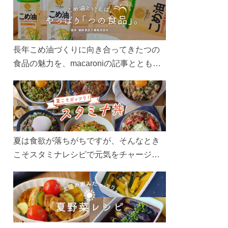
長年こめ油づくりに向き合ってきたつの
食品の魅力を、macaroniの記事とともに
ご紹介します。レシピや活用術はもちろ
ん、製造現場や品質へのこだわりまで。
こめ油をもっと好きになるコンテンツを
ぜひお楽しみください。
夏は食欲が落ちがちですが、そんなとき
こそスタミナレシピで元気をチャージ！
お肉や夏野菜をたっぷり使う丼をガッツ
リ食べて、夏バテを吹き飛ばしましょ
う！