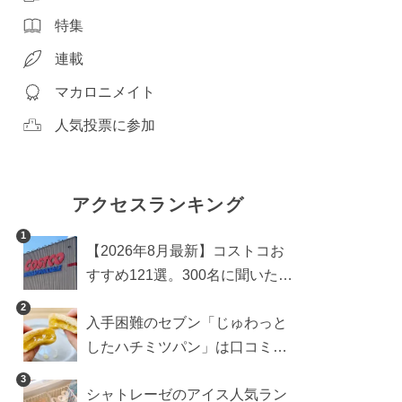
特集
連載
マカロニメイト
人気投票に参加
アクセスランキング
1
【2026年8月最新】コストコお
すすめ121選。300名に聞いた買
うべき人気1位＆部門別おすす
2
入手困難のセブン「じゅわっと
め商品も
したハチミツパン」は口コミ通
り？よりおいしくなる食べ方も
3
シャトレーゼのアイス人気ラン
検証