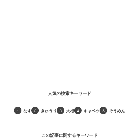
人気の検索キーワード
1
なす
2
きゅうり
3
大根
4
キャベツ
5
そうめん
この記事に関するキーワード