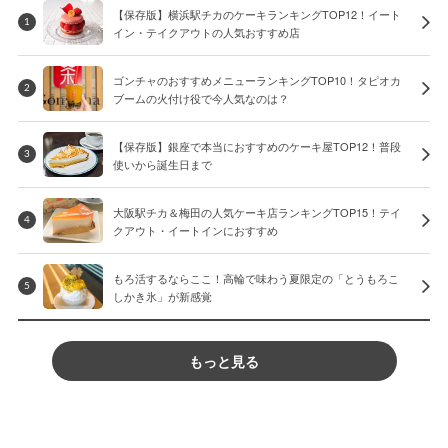
【保存版】横浜駅チカのケーキランキングTOP12！イート
1
イン・テイクアウトの人気おすすめ店
ゴンチャのおすすめメニューランキングTOP10！タピオカ
2
ブームの火付け役で今人気なのは？
【保存版】銀座で本当におすすめのケーキ屋TOP12！普段
3
使いから誕生日まで
大阪駅チカ＆梅田の人気ケーキ店ランキングTOP15！テイ
4
クアウト・イートインにおすすめ
もろ活するならここ！高輪で味わう夏限定の「とうもろこ
5
しかき氷」が新感覚
もっと見る