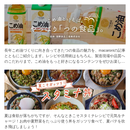
長年こめ油づくりに向き合ってきたつの食品の魅力を、macaroniの記事
とともにご紹介します。レシピや活用術はもちろん、製造現場や品質へ
のこだわりまで。こめ油をもっと好きになるコンテンツをぜひお楽しみ
ください。
夏は食欲が落ちがちですが、そんなときこそスタミナレシピで元気をチ
ャージ！お肉や夏野菜をたっぷり使う丼をガッツリ食べて、夏バテを吹
き飛ばしましょう！