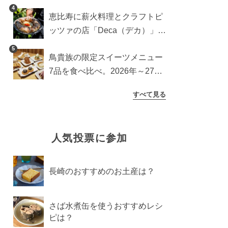
ッチンカー登場
4
恵比寿に薪火料理とクラフトピ
ッツァの店「Deca（デカ）」が
オープン。旬素材を味わう新レ
5
鳥貴族の限定スイーツメニュー
ストラン
7品を食べ比べ。2026年～27年
に登場予定の商品を一挙紹介
すべて見る
人気投票に参加
長崎のおすすめのお土産は？
さば水煮缶を使うおすすめレシ
ピは？