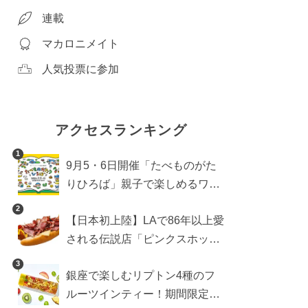
連載
マカロニメイト
人気投票に参加
アクセスランキング
1
9月5・6日開催「たべものがた
りひろば」親子で楽しめるワー
クショップや試食・キッチンカ
2
【日本初上陸】LAで86年以上愛
ーなどをご紹介
される伝説店「ピンクスホット
ドッグス」が年内に東京へ。ホ
3
銀座で楽しむリプトン4種のフ
ットドッグブーム到来!?
ルーツインティー！期間限定キ