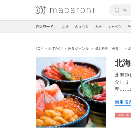
注目ワード
なす
きゅうり
大根
キャベツ
そ
TOP
おでかけ
外食ジャンル
郷土料理（外食）
北
北海道
介しま
理……
簡単投票