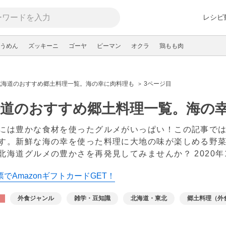
レシピ
うめん
ズッキーニ
ゴーヤ
ピーマン
オクラ
鶏もも肉
北海道のおすすめ郷土料理一覧。海の幸に肉料理も
3ページ目
海道のおすすめ郷土料理一覧。海の
には豊かな食材を使ったグルメがいっぱい！この記事で
す。新鮮な海の幸を使った料理に大地の味が楽しめる野
北海道グルメの豊かさを再発見してみませんか？
2020
でAmazonギフトカードGET！
外食ジャンル
雑学・豆知識
北海道・東北
郷土料理（外