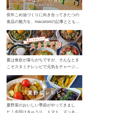
長年こめ油づくりに向き合ってきたつの
食品の魅力を、macaroniの記事とともに
ご紹介します。レシピや活用術はもちろ
ん、製造現場や品質へのこだわりまで。
こめ油をもっと好きになるコンテンツを
ぜひお楽しみください。
夏は食欲が落ちがちですが、そんなとき
こそスタミナレシピで元気をチャージ！
お肉や夏野菜をたっぷり使う丼をガッツ
リ食べて、夏バテを吹き飛ばしましょ
う！
夏野菜のおいしい季節がやってきまし
た！今回はきゅうり、トマト、ズッキー