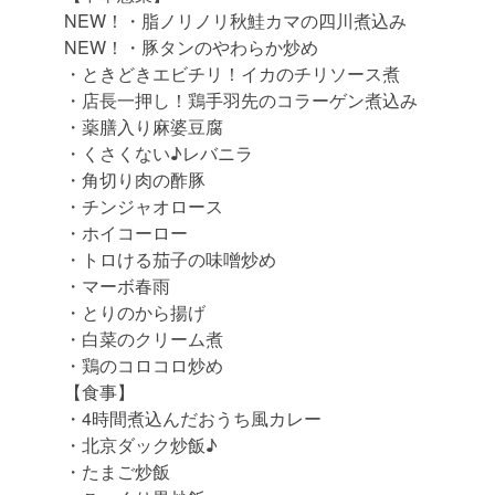
NEW！・脂ノリノリ秋鮭カマの四川煮込み
NEW！・豚タンのやわらか炒め
・ときどきエビチリ！イカのチリソース煮
・店長一押し！鶏手羽先のコラーゲン煮込み
・薬膳入り麻婆豆腐
・くさくない♪レバニラ
・角切り肉の酢豚
・チンジャオロース
・ホイコーロー
・トロける茄子の味噌炒め
・マーボ春雨
・とりのから揚げ
・白菜のクリーム煮
・鶏のコロコロ炒め
【食事】
・4時間煮込んだおうち風カレー
・北京ダック炒飯♪
・たまご炒飯