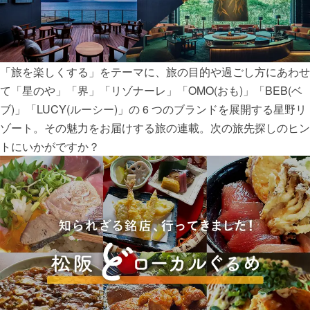
「旅を楽しくする」をテーマに、旅の目的や過ごし方にあわせ
て「星のや」「界」「リゾナーレ」「OMO(おも)」「BEB(ベ
ブ)」「LUCY(ルーシー)」の 6 つのブランドを展開する星野リ
ゾート。その魅力をお届けする旅の連載。次の旅先探しのヒン
トにいかがですか？