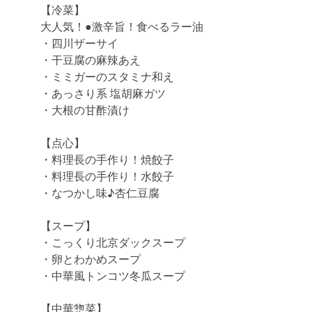
【冷菜】
大人気！●激辛旨！食べるラー油
・四川ザーサイ
・干豆腐の麻辣あえ
・ミミガーのスタミナ和え
・あっさり系 塩胡麻ガツ
・大根の甘酢漬け
【点心】
・料理長の手作り！焼餃子
・料理長の手作り！水餃子
・なつかし味♪杏仁豆腐
【スープ】
・こっくり北京ダックスープ
・卵とわかめスープ
・中華風トンコツ冬瓜スープ
【中華惣菜】