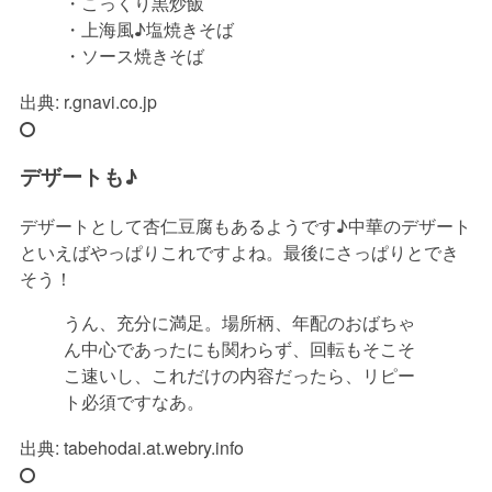
・こっくり黒炒飯
・上海風♪塩焼きそば
・ソース焼きそば
出典:
r.gnavi.co.jp
デザートも♪
デザートとして杏仁豆腐もあるようです♪中華のデザート
といえばやっぱりこれですよね。最後にさっぱりとでき
そう！
うん、充分に満足。場所柄、年配のおばちゃ
ん中心であったにも関わらず、回転もそこそ
こ速いし、これだけの内容だったら、リピー
ト必須ですなあ。
出典:
tabehodai.at.webry.info