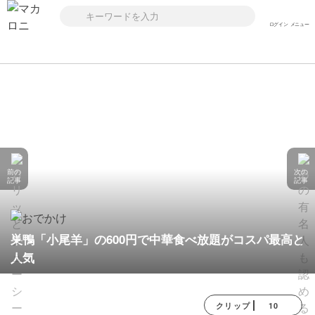
ログイン
メニュー
前の
次の
記事
記事
巣鴨「小尾羊」の600円で中華食べ放題がコスパ最高と
人気
10
クリップ