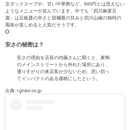
京ダックスープや、甘い中華粥など、600円とは思えない
ようなメニューが並んでいます。中でも「四川麻婆豆
腐」は豆板醤の辛さと甜麺醤の甘みと四川山椒の独特の
風味が楽しめると人気だそうです。
安さの秘密は？
安さの理由を店長の内藤さんに聞くと、巣鴨
のメインストリートから外れた場所にあり、
通りすがりの来店客が少ないため、思い切っ
てインパクトのある価格にしたという。
出典:
r.gnavi.co.jp