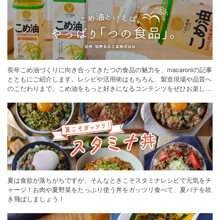
長年こめ油づくりに向き合ってきたつの食品の魅力を、macaroniの記事
とともにご紹介します。レシピや活用術はもちろん、製造現場や品質へ
のこだわりまで。こめ油をもっと好きになるコンテンツをぜひお楽しみ
ください。
夏は食欲が落ちがちですが、そんなときこそスタミナレシピで元気をチ
ャージ！お肉や夏野菜をたっぷり使う丼をガッツリ食べて、夏バテを吹
き飛ばしましょう！