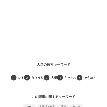
人気の検索キーワード
1
なす
2
きゅうり
3
大根
4
キャベツ
5
そうめん
この記事に関するキーワード
シーン
北海道・東北
青森
ランチ