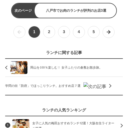
次のページ
八戸市でお肉のランチが評判のお店3選
1
2
3
4
5
ランチに関する記事
岡山を100％楽しむ！ 女子ふたりの倉敷お散歩旅。
学問の街「防府」でほっこりランチ。おすすめ店７選
ランチの人気ランキング
女子に人気の梅田おすすめランチ12選！大阪在住ライター
1