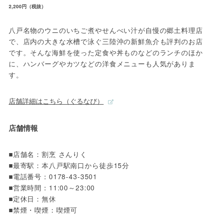
2,200円（税抜）
八戸名物のウニのいちご煮やせんべい汁が自慢の郷土料理店
で、店内の大きな水槽で泳ぐ三陸沖の新鮮魚介も評判のお店
です。そんな海鮮を使った定食や丼ものなどのランチのほか
に、ハンバーグやカツなどの洋食メニューも人気がありま
す。
店舗詳細はこちら（ぐるなび）
店舗情報
■店舗名：割烹 さんりく

■最寄駅：本八戸駅南口から徒歩15分

■電話番号：0178-43-3501

■営業時間：11:00～23:00

■定休日：無休

■禁煙・喫煙：喫煙可
