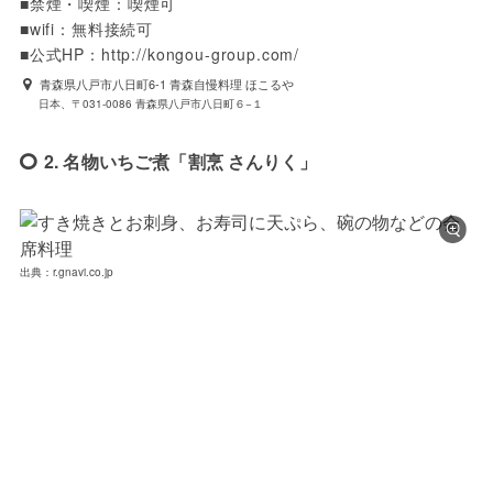
■禁煙・喫煙：喫煙可

■wifi：無料接続可

■公式HP：http://kongou-group.com/
青森県八戸市八日町6-1 青森自慢料理 ほこるや
日本、〒031-0086 青森県八戸市八日町６−１
2. 名物いちご煮「割烹 さんりく」
出典：r.gnavi.co.jp