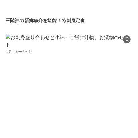
三陸沖の新鮮魚介を堪能！特刺身定食
出典：r.gnavi.co.jp