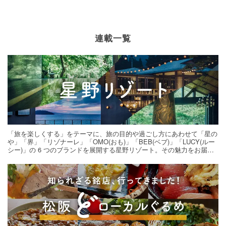
連載一覧
「旅を楽しくする」をテーマに、旅の目的や過ごし方にあわせて「星の
や」「界」「リゾナーレ」「OMO(おも)」「BEB(ベブ)」「LUCY(ルー
シー)」の 6 つのブランドを展開する星野リゾート。その魅力をお届け
する旅の連載。次の旅先探しのヒントにいかがですか？