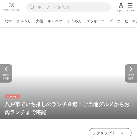
ログイン
メニュー
なす
きゅうり
大根
キャベツ
そうめん
ズッキーニ
ゴーヤ
ピーマ
前の
次の
記事
記事
八戸市でいち推しのランチ８選！ご当地グルメからお
肉ランチまで堪能
6
クリップ