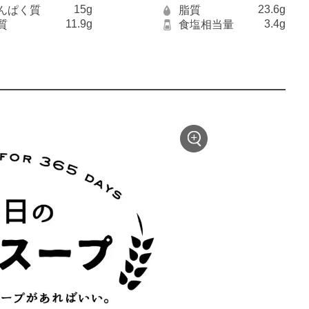
15g
23.6g
んぱく質
脂質
11.9g
3.4g
質
食塩相当量