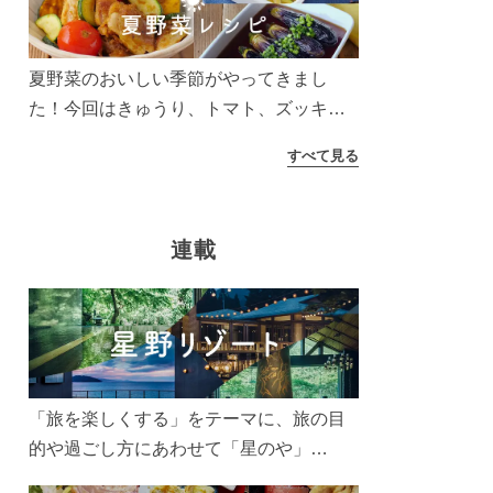
う！
夏野菜のおいしい季節がやってきまし
た！今回はきゅうり、トマト、ズッキー
ニなどを使ったレシピをご紹介します。
すべて見る
太陽の光をたっぷりあびた夏野菜は栄養
もたっぷり。美味しく食べてパワーチャ
ージしましょう♪
連載
「旅を楽しくする」をテーマに、旅の目
的や過ごし方にあわせて「星のや」
「界」「リゾナーレ」「OMO(おも)」「B