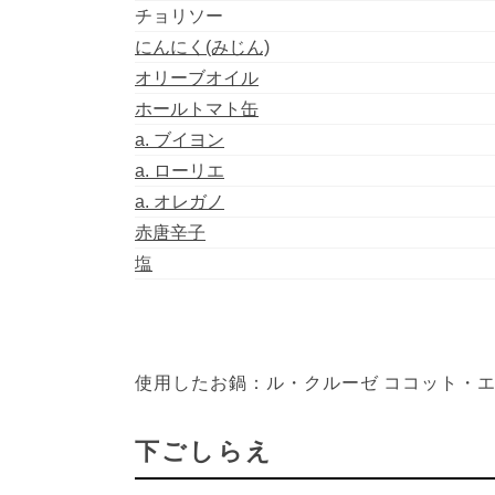
チョリソー
にんにく(みじん)
オリーブオイル
ホールトマト缶
a. ブイヨン
a. ローリエ
a. オレガノ
赤唐辛子
塩
使用したお鍋：ル・クルーゼ ココット・エブ
下ごしらえ