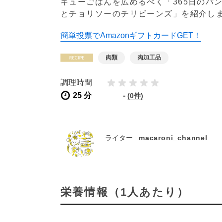
キューごはんを広めるべく「365日のパ
とチョリソーのチリビーンズ」を紹介し
簡単投票でAmazonギフトカードGET！
肉類
肉加工品
調理時間
25 分
-
(0件)
ライター :
macaroni_channel
栄養情報（1人あたり）