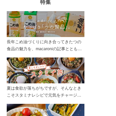
特集
長年こめ油づくりに向き合ってきたつの
食品の魅力を、macaroniの記事とともに
ご紹介します。レシピや活用術はもちろ
ん、製造現場や品質へのこだわりまで。
こめ油をもっと好きになるコンテンツを
ぜひお楽しみください。
夏は食欲が落ちがちですが、そんなとき
こそスタミナレシピで元気をチャージ！
お肉や夏野菜をたっぷり使う丼をガッツ
リ食べて、夏バテを吹き飛ばしましょ