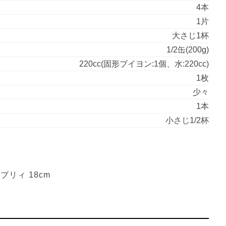
4本
1片
大さじ1杯
1/2缶(200g)
220cc(固形ブイヨン:1個、水:220cc)
1枚
少々
1本
小さじ1/2杯
リィ 18cm