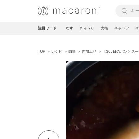
注目ワード
なす
きゅうり
大根
キャベツ
そ
TOP
レシピ
肉類
肉加工品
【365日のパンとス