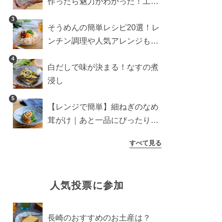
作ったら魅力がわかった！工程
10分の作り方
3
そうめんの簡単レシピ20選！レ
ンチン調理や人気アレンジも紹
介
4
白だしで味が決まる！なすの煮
浸し
5
【レンジで簡単】細ねぎのなめ
茸がけ｜あと一品にぴったり副
菜
すべて見る
人気投票に参加
長崎のおすすめのお土産は？