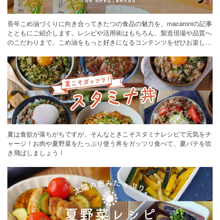
長年こめ油づくりに向き合ってきたつの食品の魅力を、macaroniの記事
とともにご紹介します。レシピや活用術はもちろん、製造現場や品質へ
のこだわりまで。こめ油をもっと好きになるコンテンツをぜひお楽しみ
ください。
夏は食欲が落ちがちですが、そんなときこそスタミナレシピで元気をチ
ャージ！お肉や夏野菜をたっぷり使う丼をガッツリ食べて、夏バテを吹
き飛ばしましょう！