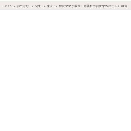
TOP
おでかけ
関東
東京
現役ママが厳選！青葉台でおすすめのランチ10選