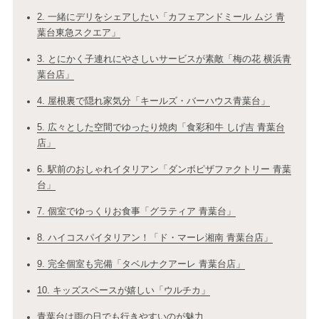
2. 一緒にデリをシェアしたい「カフェアンドミール ムジ 青
葉台東急スクエア」
3. とにかく子連れにやさしいサービスが素敵「梅の花 横浜青
葉台店」
4. 屋根裏で隠れ家気分「キールズ・バーハウス青葉台」
5. 広々とした空間でゆったり焼肉「食彩和牛 しげ吉 青葉台
店」
6. 駅前のおしゃれイタリアン「ダンボピザファクトリー 青葉
台」
7. 個室でゆっくりお食事「グラティア 青葉台」
8. ハイコスパイタリアン！「ド・マーレ湘南 青葉台店」
9. 完全個室も完備「タベルナクアーレ 青葉台店」
10. キッズスペースが嬉しい「ウルチカ」
青葉台は雨の日でも行きやすいのが魅力