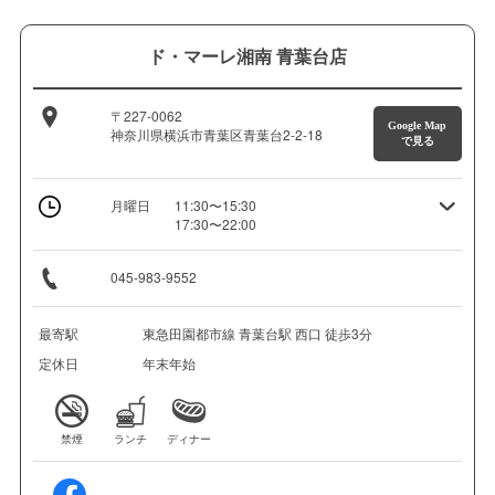
ド・マーレ湘南 青葉台店
〒227-0062
Google Map
神奈川県横浜市青葉区青葉台2-2-18
で見る
月曜日
11:30〜15:30
17:30〜22:00
045-983-9552
最寄駅
東急田園都市線 青葉台駅 西口 徒歩3分
定休日
年末年始
禁煙
ランチ
ディナー