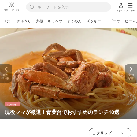
ログイン
メニュー
なす
きゅうり
大根
キャベツ
そうめん
ズッキーニ
ゴーヤ
ピーマ
前の
次の
記事
記事
現役ママが厳選！青葉台でおすすめのランチ10選
6
クリップ