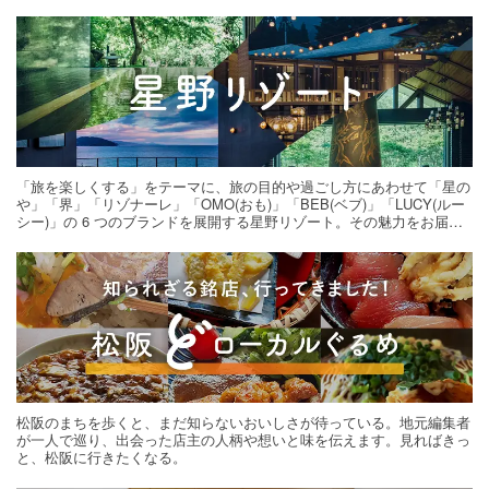
「旅を楽しくする」をテーマに、旅の目的や過ごし方にあわせて「星の
や」「界」「リゾナーレ」「OMO(おも)」「BEB(ベブ)」「LUCY(ルー
シー)」の 6 つのブランドを展開する星野リゾート。その魅力をお届け
する旅の連載。次の旅先探しのヒントにいかがですか？
松阪のまちを歩くと、まだ知らないおいしさが待っている。地元編集者
が一人で巡り、出会った店主の人柄や想いと味を伝えます。見ればきっ
と、松阪に行きたくなる。