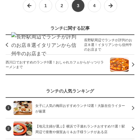
1
2
3
4
ランチに関する記事
長野駅周辺でランチが評判のお
店８選！イタリアンから信州牛
のお店まで
西川口でおすすめのランチ9選！おしゃれカフェからがっつりラ
ーメンまで
ランチの人気ランキング
女子に人気の梅田おすすめランチ12選！大阪在住ライター
1
が厳選
【地元主婦が選ぶ】横浜で子連れランチおすすめ11選！駅
2
周辺で座敷や個室あり＆お子様ランチがある店