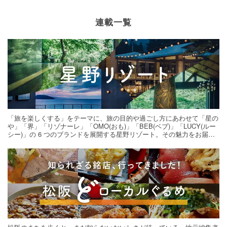
連載一覧
「旅を楽しくする」をテーマに、旅の目的や過ごし方にあわせて「星の
や」「界」「リゾナーレ」「OMO(おも)」「BEB(ベブ)」「LUCY(ルー
シー)」の 6 つのブランドを展開する星野リゾート。その魅力をお届け
する旅の連載。次の旅先探しのヒントにいかがですか？