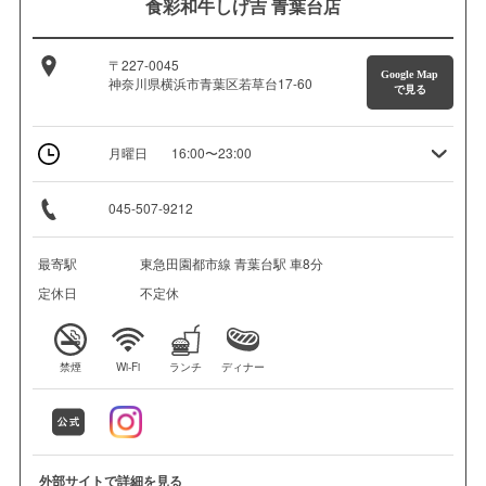
食彩和牛しげ吉 青葉台店
〒227-0045
Google Map
神奈川県横浜市青葉区若草台17-60
で見る
月曜日
16:00〜23:00
045-507-9212
最寄駅
東急田園都市線 青葉台駅 車8分
定休日
不定休
禁煙
Wi-Fi
ランチ
ディナー
外部サイトで詳細を見る