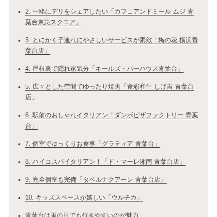
2. 一緒にデリをシェアしたい「カフェアンドミール ムジ 青
葉台東急スクエア」
3. とにかく子連れにやさしいサービスが素敵「梅の花 横浜青
葉台店」
4. 屋根裏で隠れ家気分「キールズ・バーハウス青葉台」
5. 広々とした空間でゆったり焼肉「食彩和牛 しげ吉 青葉台
店」
6. 駅前のおしゃれイタリアン「ダンボピザファクトリー 青葉
台」
7. 個室でゆっくりお食事「グラティア 青葉台」
8. ハイコスパイタリアン！「ド・マーレ湘南 青葉台店」
9. 完全個室も完備「タベルナクアーレ 青葉台店」
10. キッズスペースが嬉しい「ウルチカ」
青葉台は雨の日でも行きやすいのが魅力