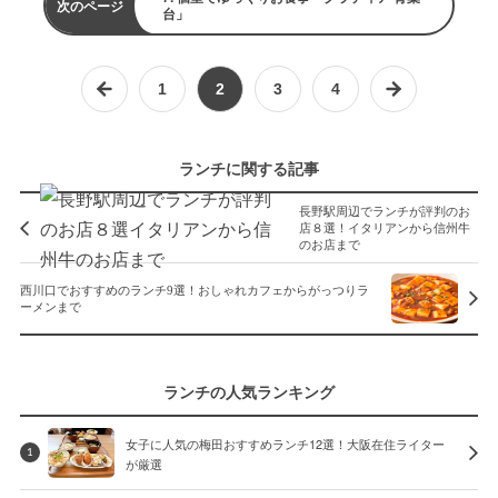
次のページ
台」
1
2
3
4
ランチに関する記事
長野駅周辺でランチが評判のお
店８選！イタリアンから信州牛
のお店まで
西川口でおすすめのランチ9選！おしゃれカフェからがっつりラ
ーメンまで
ランチの人気ランキング
女子に人気の梅田おすすめランチ12選！大阪在住ライター
1
が厳選