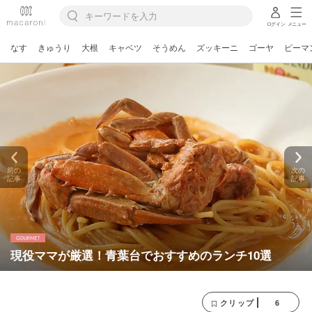
ログイン
メニュー
なす
きゅうり
大根
キャベツ
そうめん
ズッキーニ
ゴーヤ
ピーマ
前の
次の
記事
記事
現役ママが厳選！青葉台でおすすめのランチ10選
6
クリップ