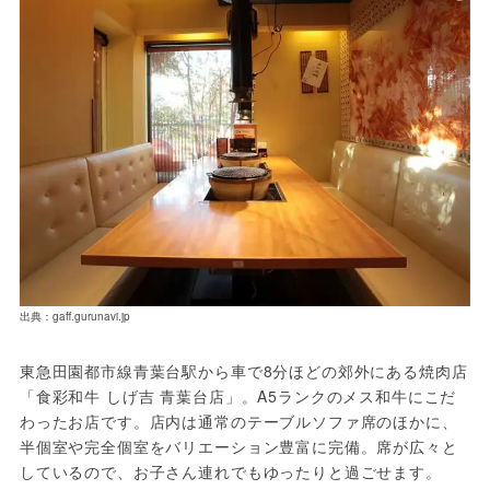
出典：gaff.gurunavi.jp
東急田園都市線青葉台駅から車で8分ほどの郊外にある焼肉店
「食彩和牛 しげ吉 青葉台店」。A5ランクのメス和牛にこだ
わったお店です。店内は通常のテーブルソファ席のほかに、
半個室や完全個室をバリエーション豊富に完備。席が広々と
しているので、お子さん連れでもゆったりと過ごせます。