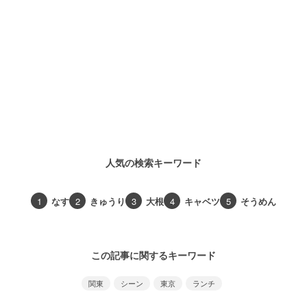
人気の検索キーワード
1
なす
2
きゅうり
3
大根
4
キャベツ
5
そうめん
この記事に関するキーワード
関東
シーン
東京
ランチ