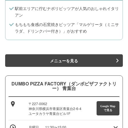
駅前エリアに佇むナポリピッツアが人気のおしゃれイタリ
アン
もちもち食感の石窯焼きピッツア「マルゲリータ（ミニサ
ラダ、ドリンクバー付き）」がおすすめ
メニューを見る
DUMBO PIZZA FACTORY（ダンボピザファクトリ
ー） 青葉台
〒227-0062
Google Map
神奈川県横浜市青葉区青葉台2-6-4
で見る
ユータカラヤ青葉台ビル1F
月曜日
11:30〜15:00