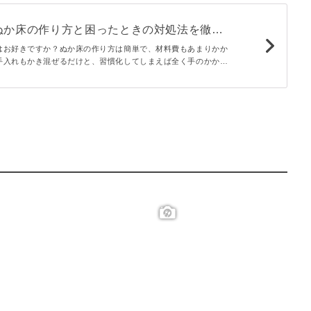
ぬか床の作り方と困ったときの対処法を徹底
はお好きですか？ぬか床の作り方は簡単で、材料費もあまりかか
手入れもかき混ぜるだけと、習慣化してしまえば全く手のかから
ぬか床の作り方からぬか床に関する疑問を徹底解明していきま