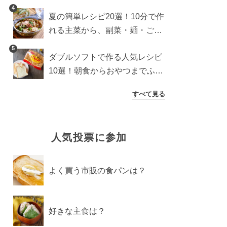
4
夏の簡単レシピ20選！10分で作
れる主菜から、副菜・麺・ごは
んまで一気に紹介
5
ダブルソフトで作る人気レシピ
10選！朝食からおやつまでふん
わり食パンを楽しむアレンジ
すべて見る
人気投票に参加
よく買う市販の食パンは？
好きな主食は？