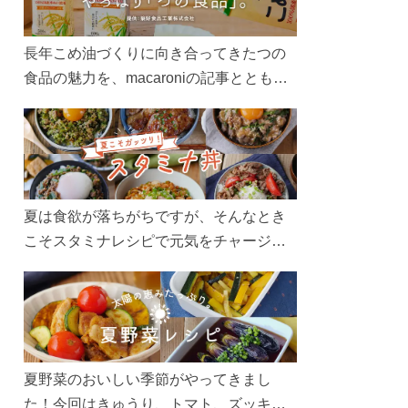
長年こめ油づくりに向き合ってきたつの
食品の魅力を、macaroniの記事とともに
ご紹介します。レシピや活用術はもちろ
ん、製造現場や品質へのこだわりまで。
こめ油をもっと好きになるコンテンツを
ぜひお楽しみください。
夏は食欲が落ちがちですが、そんなとき
こそスタミナレシピで元気をチャージ！
お肉や夏野菜をたっぷり使う丼をガッツ
リ食べて、夏バテを吹き飛ばしましょ
う！
夏野菜のおいしい季節がやってきまし
た！今回はきゅうり、トマト、ズッキー