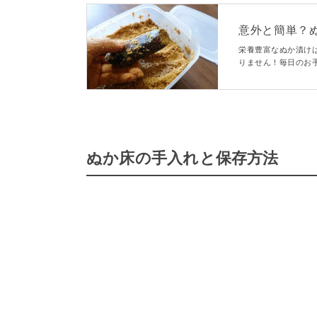
意外と簡単？
解説！
栄養豊富なぬか漬け
りません！毎日のお
ないぬか床。今回は
す！
ぬか床の手入れと保存方法