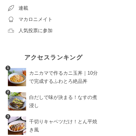
連載
マカロニメイト
人気投票に参加
アクセスランキング
1
カニカマで作るカニ玉丼｜10分
で完成するふわとろ絶品丼
2
白だしで味が決まる！なすの煮
浸し
3
千切りキャベツだけ！とん平焼
き風