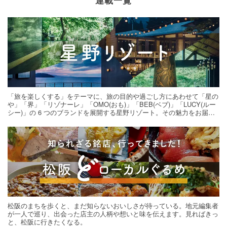
連載一覧
「旅を楽しくする」をテーマに、旅の目的や過ごし方にあわせて「星の
や」「界」「リゾナーレ」「OMO(おも)」「BEB(ベブ)」「LUCY(ルー
シー)」の 6 つのブランドを展開する星野リゾート。その魅力をお届け
する旅の連載。次の旅先探しのヒントにいかがですか？
松阪のまちを歩くと、まだ知らないおいしさが待っている。地元編集者
が一人で巡り、出会った店主の人柄や想いと味を伝えます。見ればきっ
と、松阪に行きたくなる。