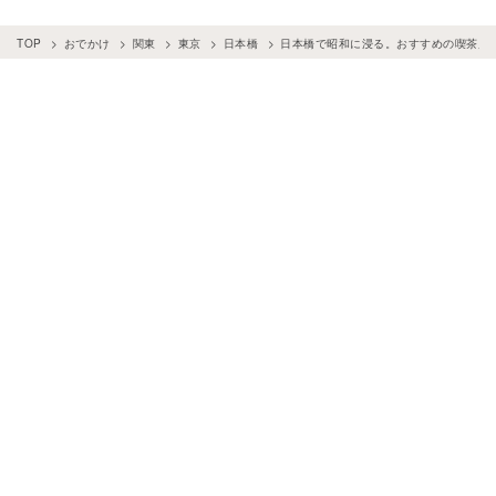
TOP
おでかけ
関東
東京
日本橋
日本橋で昭和に浸る。おすすめの喫茶店1