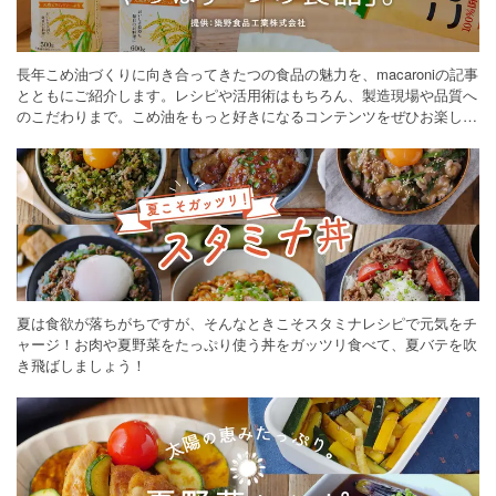
長年こめ油づくりに向き合ってきたつの食品の魅力を、macaroniの記事
とともにご紹介します。レシピや活用術はもちろん、製造現場や品質へ
のこだわりまで。こめ油をもっと好きになるコンテンツをぜひお楽しみ
ください。
夏は食欲が落ちがちですが、そんなときこそスタミナレシピで元気をチ
ャージ！お肉や夏野菜をたっぷり使う丼をガッツリ食べて、夏バテを吹
き飛ばしましょう！