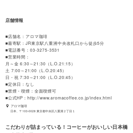
店舗情報
■店舗名：アロマ珈琲

■最寄駅：JR東京駅八重洲中央改札口から徒歩5分

■電話番号：03-3275-3531

■営業時間：

月～金 6:30～21:30（L.O.21:15） 

土 7:00～21:00（L.O.20:45）

日・祝 7:30～21:00（L.O.20:45）

■定休日：なし

■禁煙・喫煙：全面喫煙可

■公式HP：http://www.aromacoffee.co.jp/index.html
アロマ珈琲
日本、〒103-0028 東京都中央区八重洲２丁目１
こだわりが詰まっている！コーヒーがおいしい日本橋