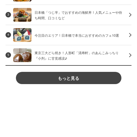
日本橋「つじ半」でおすすめの海鮮丼！人気メニューや待
3
ち時間、口コミなど
今注目のエリア！日本橋で本当におすすめのカフェ10選
4
東京三大どら焼き！人形町「清寿軒」のあんこみっちり
5
『小判』に甘党感涙♪
もっと見る