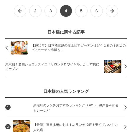
2
3
4
5
6
日本橋に関する記事
【2018年】日本橋三越の屋上ビアガーデンはどうなるの？周辺の
ビアガーデン情報も！
東京初！老舗ショコラティエ「サロンドロワイヤル」が日本橋に
オープン
日本橋の人気ランキング
茅場町のランチおすすめランキングTOP15！和洋食や有名
1
カレーなど
【最新】東日本橋のおすすめランチ12選！安くておいしい
2
人気店