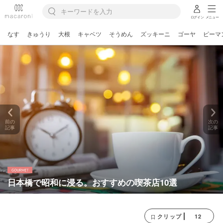
ログイン
メニュー
なす
きゅうり
大根
キャベツ
そうめん
ズッキーニ
ゴーヤ
ピーマ
前の
次の
記事
記事
日本橋で昭和に浸る。おすすめの喫茶店10選
12
クリップ