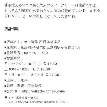
甘さ控えめのコクある大人のソフトクリームは絶品ですよ。
もちろん創業時から変わらない味の代表的ブレンド「日本橋
ブレンド」と一緒に召し上がってくださいね。
店舗情報
■店舗名：ミカド珈琲店 日本橋本店

■最寄駅：銀座線/半蔵門線三越前駅から徒歩1分

■電話番号：03-3241-0530

■営業時間：

月～金 7:00～19:00（L.O.18:30）

土 8:00～18:00（L.O.17:30）

日・祝 10:00～18:00（L.O.17:30）

■定休日：無休

■禁煙・喫煙：完全禁煙

■公式HP：http://mikado-coffee.com/
ミカド珈琲店 日本橋本店
日本、〒103-0022 東京都中央区日本橋室町１丁目６−７