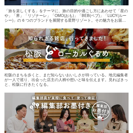
「旅を楽しくする」をテーマに、旅の目的や過ごし方にあわせて「星の
や」「界」「リゾナーレ」「OMO(おも)」「BEB(ベブ)」「LUCY(ルー
シー)」の 6 つのブランドを展開する星野リゾート。その魅力をお届け
する旅の連載。次の旅先探しのヒントにいかがですか？
松阪のまちを歩くと、まだ知らないおいしさが待っている。地元編集者
が一人で巡り、出会った店主の人柄や想いと味を伝えます。見ればきっ
と、松阪に行きたくなる。