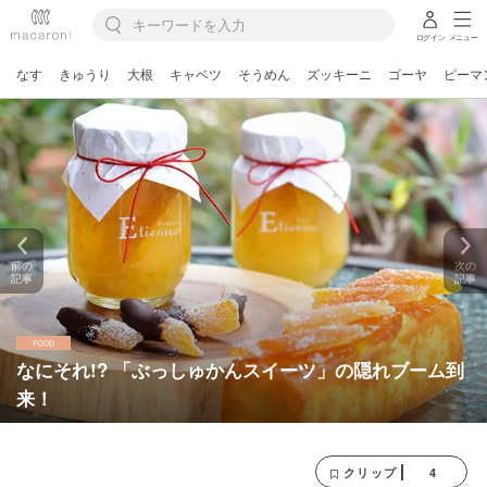
ログイン
メニュー
なす
きゅうり
大根
キャベツ
そうめん
ズッキーニ
ゴーヤ
ピーマ
前の
次の
記事
記事
なにそれ!? 「ぶっしゅかんスイーツ」の隠れブーム到
来！
4
クリップ