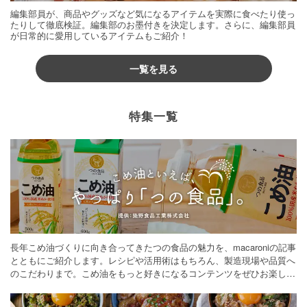
編集部員が、商品やグッズなど気になるアイテムを実際に食べたり使っ
たりして徹底検証。編集部のお墨付きを決定します。さらに、編集部員
が日常的に愛用しているアイテムもご紹介！
一覧を見る
特集一覧
長年こめ油づくりに向き合ってきたつの食品の魅力を、macaroniの記事
とともにご紹介します。レシピや活用術はもちろん、製造現場や品質へ
のこだわりまで。こめ油をもっと好きになるコンテンツをぜひお楽しみ
ください。