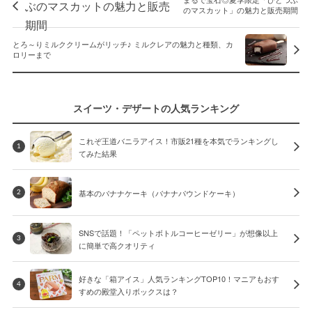
まるで宝石◎夏季限定「ひとつぶ
のマスカット」の魅力と販売期間
とろ～りミルククリームがリッチ♪ ミルクレアの魅力と種類、カ
ロリーまで
スイーツ・デザートの人気ランキング
これぞ王道バニラアイス！市販21種を本気でランキングし
1
てみた結果
基本のバナナケーキ（バナナパウンドケーキ）
2
SNSで話題！「ペットボトルコーヒーゼリー」が想像以上
3
に簡単で高クオリティ
好きな「箱アイス」人気ランキングTOP10！マニアもおす
4
すめの殿堂入りボックスは？