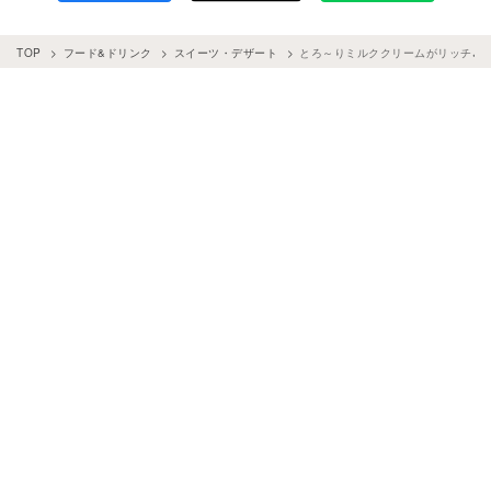
TOP
フード&ドリンク
スイーツ・デザート
とろ～りミルククリームがリッチ♪ 