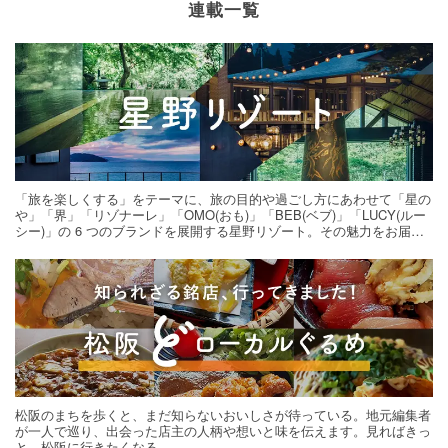
連載一覧
「旅を楽しくする」をテーマに、旅の目的や過ごし方にあわせて「星の
や」「界」「リゾナーレ」「OMO(おも)」「BEB(ベブ)」「LUCY(ルー
シー)」の 6 つのブランドを展開する星野リゾート。その魅力をお届け
する旅の連載。次の旅先探しのヒントにいかがですか？
松阪のまちを歩くと、まだ知らないおいしさが待っている。地元編集者
が一人で巡り、出会った店主の人柄や想いと味を伝えます。見ればきっ
と、松阪に行きたくなる。