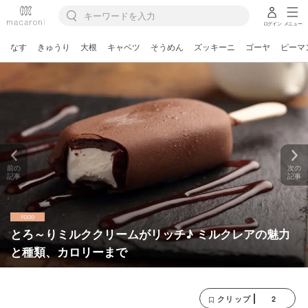
ログイン
メニュー
なす
きゅうり
大根
キャベツ
そうめん
ズッキーニ
ゴーヤ
ピーマ
前の
次の
記事
記事
とろ～りミルククリームがリッチ♪ ミルクレアの魅力
と種類、カロリーまで
2
クリップ