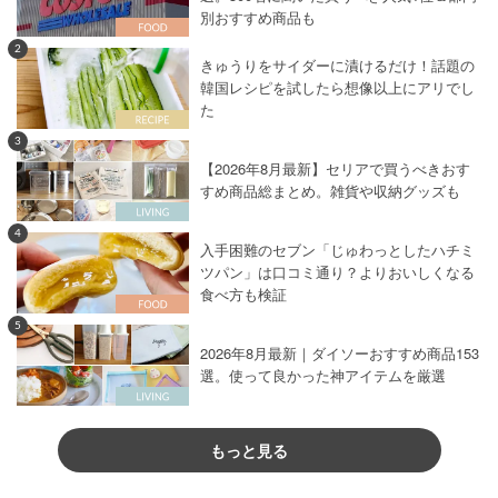
別おすすめ商品も
2
きゅうりをサイダーに漬けるだけ！話題の
韓国レシピを試したら想像以上にアリでし
た
3
【2026年8月最新】セリアで買うべきおす
すめ商品総まとめ。雑貨や収納グッズも
4
入手困難のセブン「じゅわっとしたハチミ
ツパン」は口コミ通り？よりおいしくなる
食べ方も検証
5
2026年8月最新｜ダイソーおすすめ商品153
選。使って良かった神アイテムを厳選
もっと見る