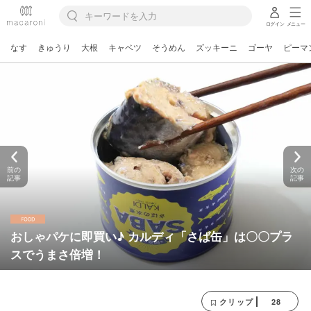
ログイン
メニュー
なす
きゅうり
大根
キャベツ
そうめん
ズッキーニ
ゴーヤ
ピーマ
前の
次の
記事
記事
おしゃパケに即買い♪ カルディ「さば缶」は〇〇プラ
スでうまさ倍増！
28
クリップ