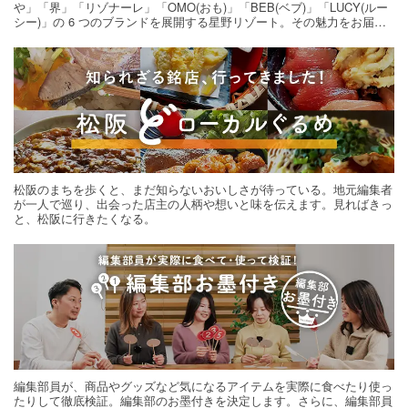
や」「界」「リゾナーレ」「OMO(おも)」「BEB(ベブ)」「LUCY(ルー
シー)」の 6 つのブランドを展開する星野リゾート。その魅力をお届け
する旅の連載。次の旅先探しのヒントにいかがですか？
松阪のまちを歩くと、まだ知らないおいしさが待っている。地元編集者
が一人で巡り、出会った店主の人柄や想いと味を伝えます。見ればきっ
と、松阪に行きたくなる。
編集部員が、商品やグッズなど気になるアイテムを実際に食べたり使っ
たりして徹底検証。編集部のお墨付きを決定します。さらに、編集部員