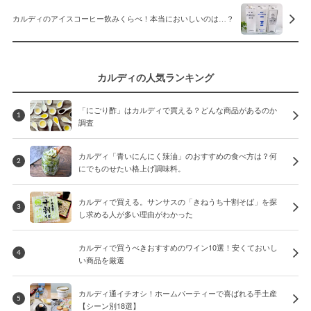
カルディのアイスコーヒー飲みくらべ！本当においしいのは…？
カルディの人気ランキング
「にごり酢」はカルディで買える？どんな商品があるのか
1
調査
カルディ「青いにんにく辣油」のおすすめの食べ方は？何
2
にでものせたい格上げ調味料。
カルディで買える。サンサスの「きねうち十割そば」を探
3
し求める人が多い理由がわかった
カルディで買うべきおすすめのワイン10選！安くておいし
4
い商品を厳選
カルディ通イチオシ！ホームパーティーで喜ばれる手土産
5
【シーン別18選】