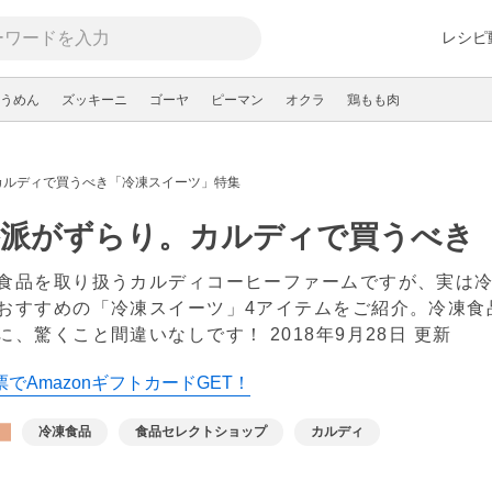
レシピ
うめん
ズッキーニ
ゴーヤ
ピーマン
オクラ
鶏もも肉
カルディで買うべき「冷凍スイーツ」特集
格派がずらり。カルディで買うべき
食品を取り扱うカルディコーヒーファームですが、実は
おすすめの「冷凍スイーツ」4アイテムをご紹介。冷凍食
に、驚くこと間違いなしです！
2018年9月28日 更新
でAmazonギフトカードGET！
冷凍食品
食品セレクトショップ
カルディ