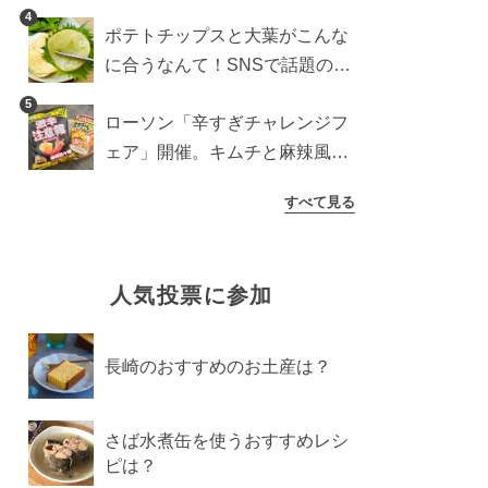
すめ商品は？
4
ポテトチップスと大葉がこんな
に合うなんて！SNSで話題の食
べ方に手が止まらなくなった
5
ローソン「辛すぎチャレンジフ
ェア」開催。キムチと麻辣風の
激辛注意な2品を食べ比べ
すべて見る
人気投票に参加
長崎のおすすめのお土産は？
さば水煮缶を使うおすすめレシ
ピは？