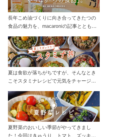
長年こめ油づくりに向き合ってきたつの
食品の魅力を、macaroniの記事とともに
ご紹介します。レシピや活用術はもちろ
ん、製造現場や品質へのこだわりまで。
こめ油をもっと好きになるコンテンツを
ぜひお楽しみください。
夏は食欲が落ちがちですが、そんなとき
こそスタミナレシピで元気をチャージ！
お肉や夏野菜をたっぷり使う丼をガッツ
リ食べて、夏バテを吹き飛ばしましょ
う！
夏野菜のおいしい季節がやってきまし
た！今回はきゅうり、トマト、ズッキー