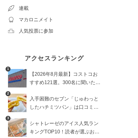
連載
マカロニメイト
人気投票に参加
アクセスランキング
1
【2026年8月最新】コストコお
すすめ121選。300名に聞いた買
うべき人気1位＆部門別おすす
2
入手困難のセブン「じゅわっと
め商品も
したハチミツパン」は口コミ通
り？よりおいしくなる食べ方も
3
シャトレーゼのアイス人気ラン
検証
キングTOP10！読者が選ぶおす