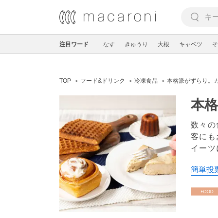
注目ワード
なす
きゅうり
大根
キャベツ
そ
TOP
フード&ドリンク
冷凍食品
本格派がずらり。
本
数々の
客にも
イーツ
簡単投票