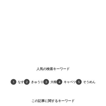
人気の検索キーワード
1
なす
2
きゅうり
3
大根
4
キャベツ
5
そうめん
この記事に関するキーワード