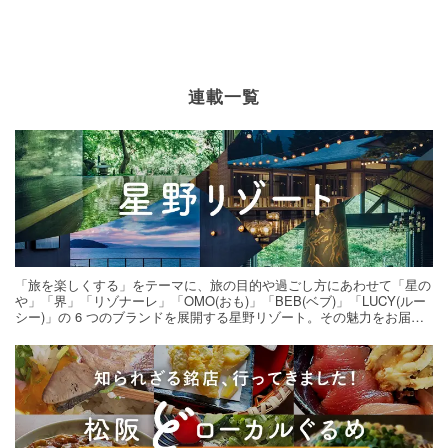
連載一覧
「旅を楽しくする」をテーマに、旅の目的や過ごし方にあわせて「星の
や」「界」「リゾナーレ」「OMO(おも)」「BEB(ベブ)」「LUCY(ルー
シー)」の 6 つのブランドを展開する星野リゾート。その魅力をお届け
する旅の連載。次の旅先探しのヒントにいかがですか？