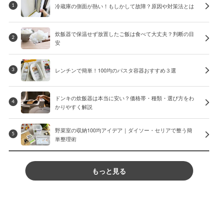
冷蔵庫の側面が熱い！もしかして故障？原因や対策法とは
1
炊飯器で保温せず放置したご飯は食べて大丈夫？判断の目
2
安
レンチンで簡単！100均のパスタ容器おすすめ３選
3
ドンキの炊飯器は本当に安い？価格帯・種類・選び方をわ
4
かりやすく解説
野菜室の収納100均アイデア｜ダイソー・セリアで整う簡
5
単整理術
もっと見る