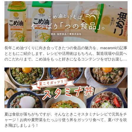
長年こめ油づくりに向き合ってきたつの食品の魅力を、macaroniの記事
とともにご紹介します。レシピや活用術はもちろん、製造現場や品質へ
のこだわりまで。こめ油をもっと好きになるコンテンツをぜひお楽しみ
ください。
夏は食欲が落ちがちですが、そんなときこそスタミナレシピで元気をチ
ャージ！お肉や夏野菜をたっぷり使う丼をガッツリ食べて、夏バテを吹
き飛ばしましょう！