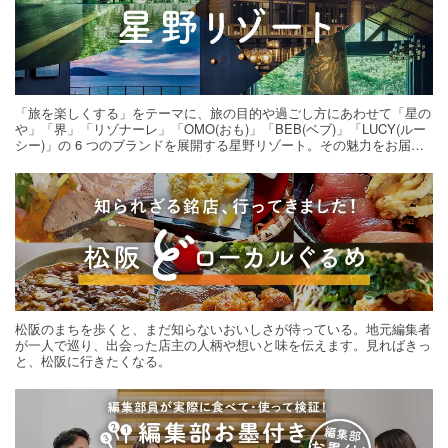
「旅を楽しくする」をテーマに、旅の目的や過ごし方にあわせて「星の
や」「界」「リゾナーレ」「OMO(おも)」「BEB(ベブ)」「LUCY(ルー
シー)」の 6 つのブランドを展開する星野リゾート。その魅力をお届け
する旅の連載。次の旅先探しのヒントにいかがですか？
松阪のまちを歩くと、まだ知らないおいしさが待っている。地元編集者
が一人で巡り、出会った店主の人柄や想いと味を伝えます。見ればきっ
と、松阪に行きたくなる。