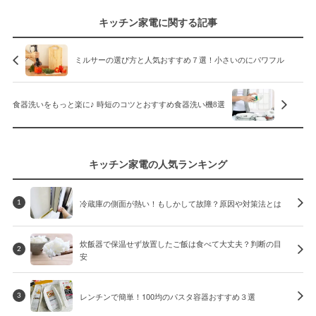
キッチン家電に関する記事
ミルサーの選び方と人気おすすめ７選！小さいのにパワフル
食器洗いをもっと楽に♪ 時短のコツとおすすめ食器洗い機8選
キッチン家電の人気ランキング
冷蔵庫の側面が熱い！もしかして故障？原因や対策法とは
1
炊飯器で保温せず放置したご飯は食べて大丈夫？判断の目
2
安
レンチンで簡単！100均のパスタ容器おすすめ３選
3