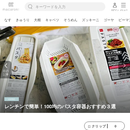
ログイン
メニュー
なす
きゅうり
大根
キャベツ
そうめん
ズッキーニ
ゴーヤ
ピーマ
前の
次の
記事
記事
レンチンで簡単！100均のパスタ容器おすすめ３選
0
クリップ