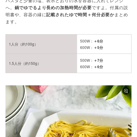
パスタと少量の塩、表示どおりの水を容器に入れてレンジ
へ。
鍋でゆでるより長めの加熱時間が必要
ですよ。付属の説
明書や、容器の縁に
記載されたゆで時間＋何分必要か
まとめ
ます。
500W：
＋6分
1人分（約100g）
600W：
＋5分
500W：
＋7分
1.5人分（約150g）
600W：
＋6分