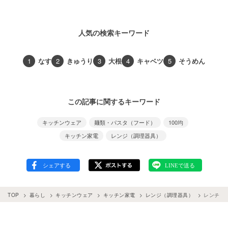
人気の検索キーワード
1
なす
2
きゅうり
3
大根
4
キャベツ
5
そうめん
この記事に関するキーワード
キッチンウェア
麺類・パスタ（フード）
100均
キッチン家電
レンジ（調理器具）
TOP
暮らし
キッチンウェア
キッチン家電
レンジ（調理器具）
レンチン