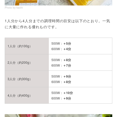
Photo by kachi
1人分から4人分までの調理時間の目安は以下のとおり。一気
に大量に作れる優れものです。
500W：
＋5分
1人分（約100g）
600W：
＋4分
500W：
＋8分
2人分（約200g）
600W：
＋7分
500W：
＋9分
3人分（約300g）
600W：
＋8分
500W：
＋10分
4人分（約400g）
600W：
＋9分