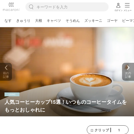
ログイン
メニュー
なす
きゅうり
大根
キャベツ
そうめん
ズッキーニ
ゴーヤ
ピーマ
前の
次の
記事
記事
人気コーヒーカップ15選！いつものコーヒータイムを
もっとおしゃれに
1
クリップ