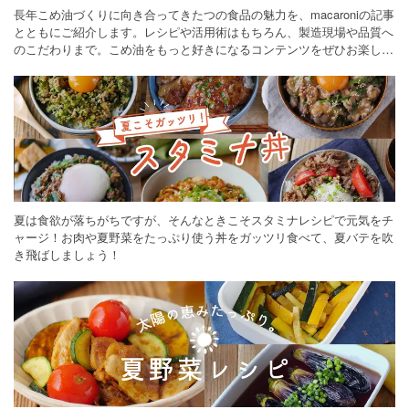
長年こめ油づくりに向き合ってきたつの食品の魅力を、macaroniの記事
とともにご紹介します。レシピや活用術はもちろん、製造現場や品質へ
のこだわりまで。こめ油をもっと好きになるコンテンツをぜひお楽しみ
ください。
夏は食欲が落ちがちですが、そんなときこそスタミナレシピで元気をチ
ャージ！お肉や夏野菜をたっぷり使う丼をガッツリ食べて、夏バテを吹
き飛ばしましょう！