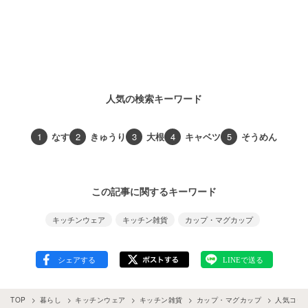
人気の検索キーワード
1
なす
2
きゅうり
3
大根
4
キャベツ
5
そうめん
この記事に関するキーワード
キッチンウェア
キッチン雑貨
カップ・マグカップ
TOP
暮らし
キッチンウェア
キッチン雑貨
カップ・マグカップ
人気コー