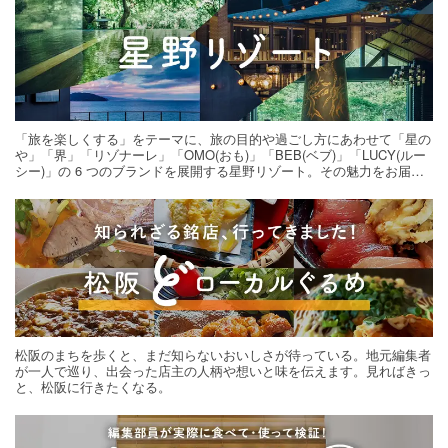
「旅を楽しくする」をテーマに、旅の目的や過ごし方にあわせて「星の
や」「界」「リゾナーレ」「OMO(おも)」「BEB(ベブ)」「LUCY(ルー
シー)」の 6 つのブランドを展開する星野リゾート。その魅力をお届け
する旅の連載。次の旅先探しのヒントにいかがですか？
松阪のまちを歩くと、まだ知らないおいしさが待っている。地元編集者
が一人で巡り、出会った店主の人柄や想いと味を伝えます。見ればきっ
と、松阪に行きたくなる。