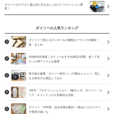
ダイソーのグラタン皿は見た目もおしゃれでバリエーション豊
富！
ダイソーの人気ランキング
ダイソーで買えるダンボールの種類は？サイズや価格一
1
覧・まとめ
2026年8月最新｜ダイソーおすすめ商品153選。使って良
2
かった神アイテムを厳選
実力派を厳選。ダイソー保冷バッグ4種をレビュー。気に
3
なる保冷力も検証してみた
100均「プロテインシェイカー」3種をレポ。ダイソー・セ
4
リア・キャンドゥの人気商品を比較
ダイソー「OPP袋」ほぼ全種を解説！1枚あたりのコスパ
5
や形状の違いも