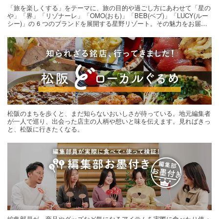
「旅を楽しくする」をテーマに、旅の目的や過ごし方にあわせて「星の
や」「界」「リゾナーレ」「OMO(おも)」「BEB(ベブ)」「LUCY(ルー
シー)」の 6 つのブランドを展開する星野リゾート。その魅力をお届け
する旅の連載。次の旅先探しのヒントにいかがですか？
松阪のまちを歩くと、まだ知らないおいしさが待っている。地元編集者
が一人で巡り、出会った店主の人柄や想いと味を伝えます。見ればきっ
と、松阪に行きたくなる。
編集部員が、商品やグッズなど気になるアイテムを実際に食べたり使っ