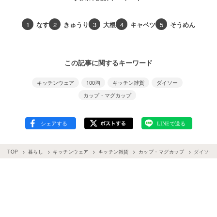
1
なす
2
きゅうり
3
大根
4
キャベツ
5
そうめん
この記事に関するキーワード
キッチンウェア
100均
キッチン雑貨
ダイソー
カップ・マグカップ
TOP
暮らし
キッチンウェア
キッチン雑貨
カップ・マグカップ
ダイソー