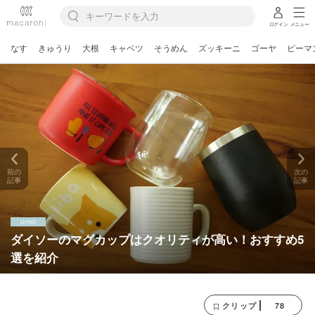
ログイン
メニュー
なす
きゅうり
大根
キャベツ
そうめん
ズッキーニ
ゴーヤ
ピーマ
前の
次の
記事
記事
ダイソーのマグカップはクオリティが高い！おすすめ5
選を紹介
78
クリップ