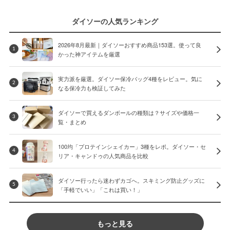
ダイソーの人気ランキング
2026年8月最新｜ダイソーおすすめ商品153選。使って良
1
かった神アイテムを厳選
実力派を厳選。ダイソー保冷バッグ4種をレビュー。気に
2
なる保冷力も検証してみた
ダイソーで買えるダンボールの種類は？サイズや価格一
3
覧・まとめ
100均「プロテインシェイカー」3種をレポ。ダイソー・セ
4
リア・キャンドゥの人気商品を比較
ダイソー行ったら迷わずカゴへ。スキミング防止グッズに
5
「手軽でいい」「これは買い！」
もっと見る