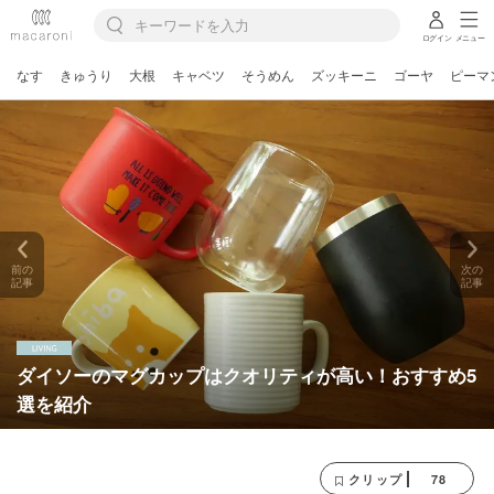
ログイン
メニュー
なす
きゅうり
大根
キャベツ
そうめん
ズッキーニ
ゴーヤ
ピーマ
前の
次の
記事
記事
ダイソーのマグカップはクオリティが高い！おすすめ5
選を紹介
78
クリップ