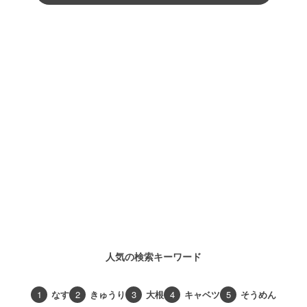
人気の検索キーワード
1
なす
2
きゅうり
3
大根
4
キャベツ
5
そうめん