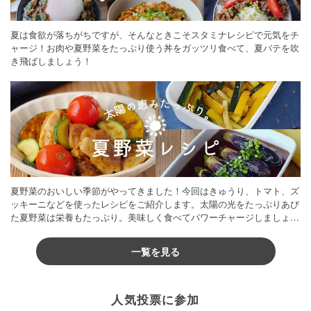
夏は食欲が落ちがちですが、そんなときこそスタミナレシピで元気をチ
ャージ！お肉や夏野菜をたっぷり使う丼をガッツリ食べて、夏バテを吹
き飛ばしましょう！
夏野菜のおいしい季節がやってきました！今回はきゅうり、トマト、ズ
ッキーニなどを使ったレシピをご紹介します。太陽の光をたっぷりあび
た夏野菜は栄養もたっぷり。美味しく食べてパワーチャージしましょう
♪
一覧を見る
人気投票に参加