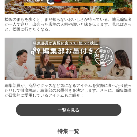
松阪のまちを歩くと、まだ知らないおいしさが待っている。地元編集者
が一人で巡り、出会った店主の人柄や想いと味を伝えます。見ればきっ
と、松阪に行きたくなる。
編集部員が、商品やグッズなど気になるアイテムを実際に食べたり使っ
たりして徹底検証。編集部のお墨付きを決定します。さらに、編集部員
が日常的に愛用しているアイテムもご紹介！
一覧を見る
特集一覧