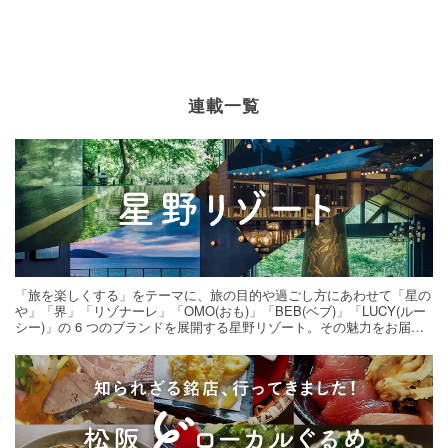
連載一覧
「旅を楽しくする」をテーマに、旅の目的や過ごし方にあわせて「星の
や」「界」「リゾナーレ」「OMO(おも)」「BEB(ベブ)」「LUCY(ルー
シー)」の 6 つのブランドを展開する星野リゾート。その魅力をお届け
する旅の連載。次の旅先探しのヒントにいかがですか？