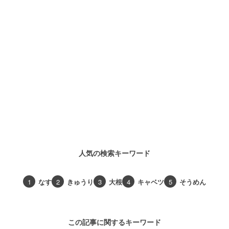
人気の検索キーワード
1
なす
2
きゅうり
3
大根
4
キャベツ
5
そうめん
この記事に関するキーワード