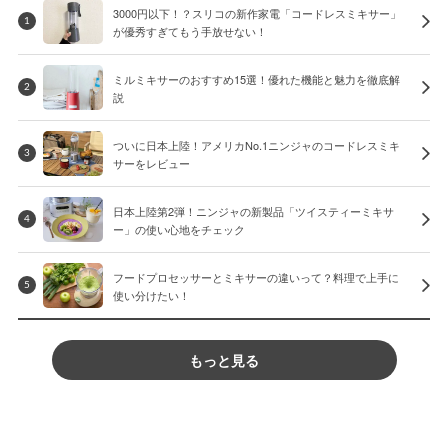
3000円以下！？スリコの新作家電「コードレスミキサー」
1
が優秀すぎてもう手放せない！
ミルミキサーのおすすめ15選！優れた機能と魅力を徹底解
2
説
ついに日本上陸！アメリカNo.1ニンジャのコードレスミキ
3
サーをレビュー
日本上陸第2弾！ニンジャの新製品「ツイスティーミキサ
4
ー」の使い心地をチェック
フードプロセッサーとミキサーの違いって？料理で上手に
5
使い分けたい！
もっと見る