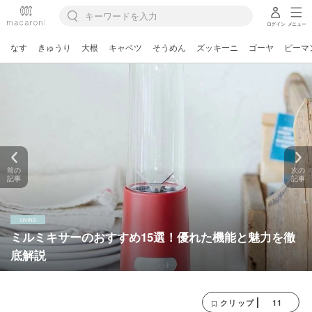
ログイン
メニュー
なす
きゅうり
大根
キャベツ
そうめん
ズッキーニ
ゴーヤ
ピーマ
前の
次の
記事
記事
ミルミキサーのおすすめ15選！優れた機能と魅力を徹
底解説
11
クリップ