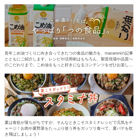
長年こめ油づくりに向き合ってきたつの食品の魅力を、macaroniの記事
とともにご紹介します。レシピや活用術はもちろん、製造現場や品質へ
のこだわりまで。こめ油をもっと好きになるコンテンツをぜひお楽しみ
ください。
夏は食欲が落ちがちですが、そんなときこそスタミナレシピで元気をチ
ャージ！お肉や夏野菜をたっぷり使う丼をガッツリ食べて、夏バテを吹
き飛ばしましょう！