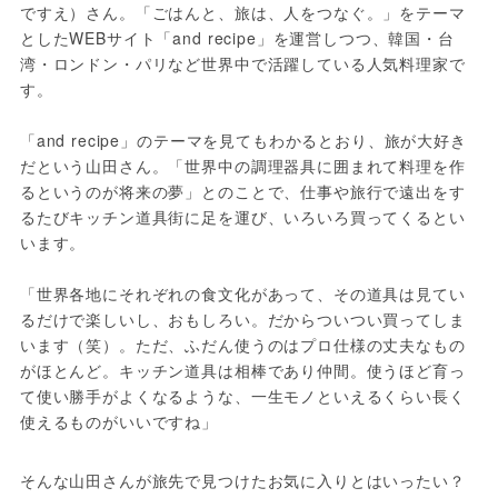
ですえ）さん。「ごはんと、旅は、人をつなぐ。」をテーマ
としたWEBサイト「and recipe」を運営しつつ、韓国・台
湾・ロンドン・パリなど世界中で活躍している人気料理家で
す。

「and recipe」のテーマを見てもわかるとおり、旅が大好き
だという山田さん。「世界中の調理器具に囲まれて料理を作
るというのが将来の夢」とのことで、仕事や旅行で遠出をす
るたびキッチン道具街に足を運び、いろいろ買ってくるとい
います。

「世界各地にそれぞれの食文化があって、その道具は見てい
るだけで楽しいし、おもしろい。だからついつい買ってしま
います（笑）。ただ、ふだん使うのはプロ仕様の丈夫なもの
がほとんど。キッチン道具は相棒であり仲間。使うほど育っ
て使い勝手がよくなるような、一生モノといえるくらい長く
使えるものがいいですね」
そんな山田さんが旅先で見つけたお気に入りとはいったい？