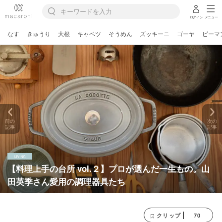
ログイン
メニュー
なす
きゅうり
大根
キャベツ
そうめん
ズッキーニ
ゴーヤ
ピーマ
前の
次の
記事
記事
【料理上手の台所 vol.２】プロが選んだ一生もの。山
田英季さん愛用の調理器具たち
70
クリップ