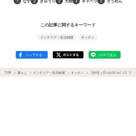
1
なす
2
きゅうり
3
大根
4
キャベツ
5
そうめん
この記事に関するキーワード
インテリア・生活雑貨
キッチン
TOP
暮らし
インテリア・生活雑貨
キッチン
【料理上手の台所 vol.２】