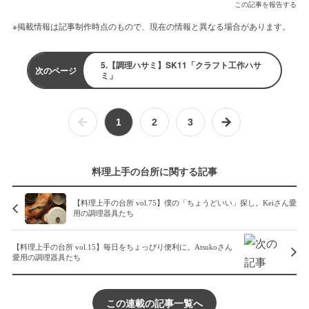
この記事を報告する
※掲載情報は記事制作時点のもので、現在の情報と異なる場合があります。
5.【調理ハサミ】SK11「クラフト工作ハサ
次のページ
ミ」
1
2
3
料理上手の台所に関する記事
【料理上手の台所 vol.75】僕の「ちょうどいい」探し。Keiさん愛
用の調理器具たち
【料理上手の台所 vol.15】毎日をちょっぴり便利に。Atsukoさん
愛用の調理器具たち
この連載の記事一覧へ