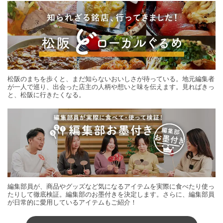
松阪のまちを歩くと、まだ知らないおいしさが待っている。地元編集者
が一人で巡り、出会った店主の人柄や想いと味を伝えます。見ればきっ
と、松阪に行きたくなる。
編集部員が、商品やグッズなど気になるアイテムを実際に食べたり使っ
たりして徹底検証。編集部のお墨付きを決定します。さらに、編集部員
が日常的に愛用しているアイテムもご紹介！