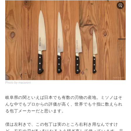
Photo by macaroni
岐阜県の関といえば日本でも有数の刃物の産地。ミソノはそ
んな中でもプロからの評価が高く、世界でも十指に数えられ
る包丁メーカーだと思います。

僕は左利きで、この包丁は実のところ右利き用なんですけ
ど、左右の刃が5：5になるよう研ぎ直して使っています。品