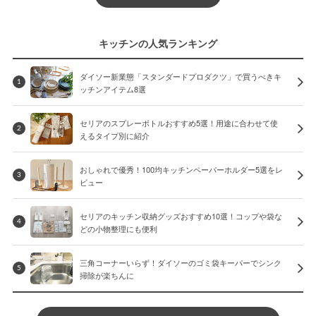
キッチンの人気ランキング
ダイソー新業態「スタンダードプロダクツ」で買うべきキ
1
ッチンアイテム8選
セリアのスプレーボトルおすすめ5選！用途に合わせて使
2
えるタイプ別に紹介
おしゃれで優秀！100均キッチンペーパーホルダー5選をレ
3
ビュー
セリアのキッチン収納グッズおすすめ10選！コップや袋な
4
どの小物整理にも便利
三角コーナーいらず！ダイソーのゴミ袋キーパーでシンク
5
掃除が楽ちんに