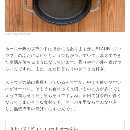
Photo by macaroni
ホーロー鍋のブランドはほかにもありますが、STAUB（スト
ウブ）のふたにはピケという突起がついていて、湯気ででき
た水滴が落ちるようになっています。香りや汁が外へ逃げづ
らいんですね。また、見た目どおりのタフさも好き。

ストウブの鍋は複数もっているんですが、中でも使いやすい
のがオーバル。そもそも食材って長細いものの方が多いでし
ょう？鶏もそうだし魚もそうですよね。正円では余白が多く
なってしまいそうな食材でも、オーバル型ならすんなり入
り、熱伝導率の低げずにすむんです。
ストウブ「ピコ・ココット オーバル」