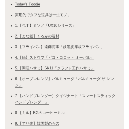
Today's Foodie
実用的でタフな道具は一生モノ。
1.【包丁】ミソノ「UX10シリーズ」
2.【まな板】くるみの端材
3.【フライパン】遠藤商事「鉄黒皮厚板フライパン」
4.【鍋】ストウブ「ピコ・ココット オーバル」
5.【調理ハサミ】SK11「クラフト工作ハサミ」
6.【オーブンレンジ】バルミューダ「バルミューダ ザ レン
ジ」
7.【ハンドブレンダー】クイジナート「スマートスティック
ハンドブレンダー」
8.【ミル】BGのコーヒーミル
9.【すり鉢】韓国製のもの