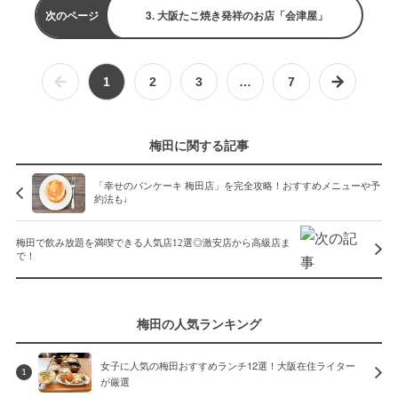
次のページ
3. 大阪たこ焼き発祥のお店「会津屋」
1
2
3
…
7
梅田に関する記事
「幸せのパンケーキ 梅田店」を完全攻略！おすすめメニューや予
約法も♩
梅田で飲み放題を満喫できる人気店12選◎激安店から高級店ま
で！
梅田の人気ランキング
女子に人気の梅田おすすめランチ12選！大阪在住ライター
1
が厳選