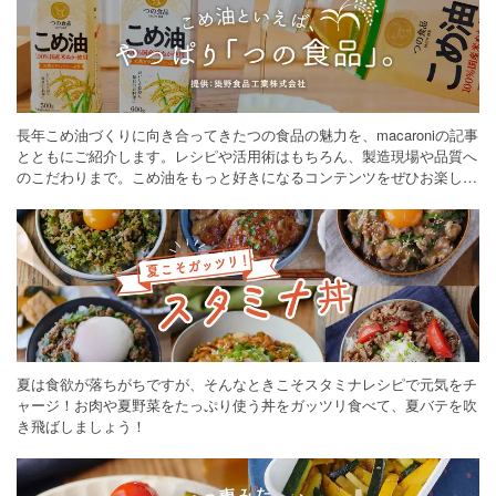
長年こめ油づくりに向き合ってきたつの食品の魅力を、macaroniの記事
とともにご紹介します。レシピや活用術はもちろん、製造現場や品質へ
のこだわりまで。こめ油をもっと好きになるコンテンツをぜひお楽しみ
ください。
夏は食欲が落ちがちですが、そんなときこそスタミナレシピで元気をチ
ャージ！お肉や夏野菜をたっぷり使う丼をガッツリ食べて、夏バテを吹
き飛ばしましょう！