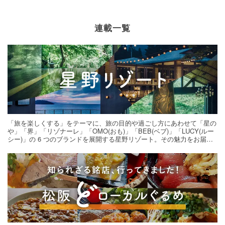
連載一覧
「旅を楽しくする」をテーマに、旅の目的や過ごし方にあわせて「星の
や」「界」「リゾナーレ」「OMO(おも)」「BEB(ベブ)」「LUCY(ルー
シー)」の 6 つのブランドを展開する星野リゾート。その魅力をお届け
する旅の連載。次の旅先探しのヒントにいかがですか？