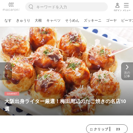
ログイン
メニュー
なす
きゅうり
大根
キャベツ
そうめん
ズッキーニ
ゴーヤ
ピーマ
前の
次の
記事
記事
大阪出身ライター厳選！梅田周辺のたこ焼きの名店10
選
23
クリップ