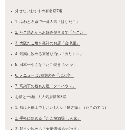
外せないおすすめ有名店7選
1. ふわとろ系で一番人気「はなだこ」
2. たこ焼きからお好み焼きまで「たこ八」
3. 大阪たこ焼き発祥のお店「会津屋」
4. 気楽に飲める東通り沿い「カリトロ」
5. 日本一小さな「たこ焼き シオヤ」
6. メニューは3種類のみ「ぶぶ亭」
7. 高架下の粉もん屋「タコハウス」
お酒と一緒に！人気居酒屋3選
1. 形は不細工でもおいしい♪「蛸之徹」（たこのてつ）
2. 手軽に飲める「たこ焼酒場 しん家」
3. 朝まで飲める「大衆酒場 ながはま」