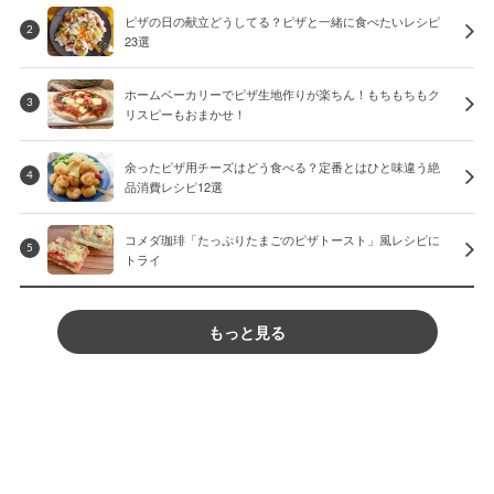
ピザの日の献立どうしてる？ピザと一緒に食べたいレシピ
2
23選
ホームベーカリーでピザ生地作りが楽ちん！もちもちもク
3
リスピーもおまかせ！
余ったピザ用チーズはどう食べる？定番とはひと味違う絶
4
品消費レシピ12選
コメダ珈琲「たっぷりたまごのピザトースト」風レシピに
5
トライ
もっと見る