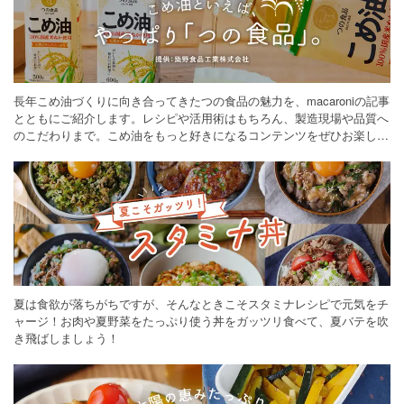
長年こめ油づくりに向き合ってきたつの食品の魅力を、macaroniの記事
とともにご紹介します。レシピや活用術はもちろん、製造現場や品質へ
のこだわりまで。こめ油をもっと好きになるコンテンツをぜひお楽しみ
ください。
夏は食欲が落ちがちですが、そんなときこそスタミナレシピで元気をチ
ャージ！お肉や夏野菜をたっぷり使う丼をガッツリ食べて、夏バテを吹
き飛ばしましょう！