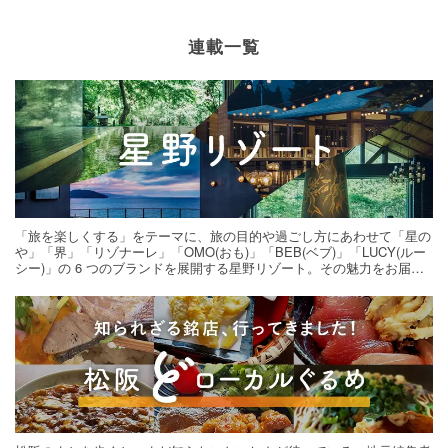
連載一覧
「旅を楽しくする」をテーマに、旅の目的や過ごし方にあわせて「星の
や」「界」「リゾナーレ」「OMO(おも)」「BEB(ベブ)」「LUCY(ルー
シー)」の 6 つのブランドを展開する星野リゾート。その魅力をお届け
する旅の連載。次の旅先探しのヒントにいかがですか？