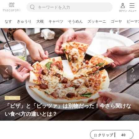
ログイン
メニュー
なす
きゅうり
大根
キャベツ
そうめん
ズッキーニ
ゴーヤ
ピーマ
前の
次の
記事
記事
「ピザ」と「ピッツァ」は別物だった！今さら聞けな
い食べ方の違いとは？
40
クリップ