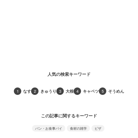
人気の検索キーワード
1
なす
2
きゅうり
3
大根
4
キャベツ
5
そうめん
この記事に関するキーワード
パン・お食事パイ
食材の雑学
ピザ