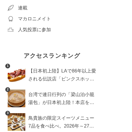
連載
マカロニメイト
人気投票に参加
アクセスランキング
1
【日本初上陸】LAで86年以上愛
される伝説店「ピンクスホット
ドッグス」が年内に東京へ。ホ
2
台湾で連日行列の「梁山泊小籠
ットドッグブーム到来!?
湯包」が日本初上陸！本店を知
るライターが魅力をレポート
3
鳥貴族の限定スイーツメニュー
7品を食べ比べ。2026年～27年