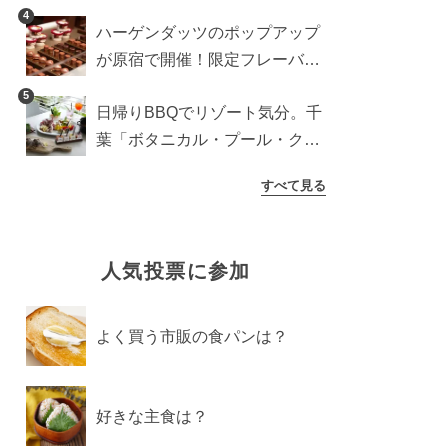
に登場予定の商品を一挙紹介
4
ハーゲンダッツのポップアップ
が原宿で開催！限定フレーバー
や体験コンテンツをレポート
5
日帰りBBQでリゾート気分。千
葉「ボタニカル・プール・クラ
ブ」で過ごす夏の休日【東京か
すべて見る
ら約70分】
人気投票に参加
よく買う市販の食パンは？
好きな主食は？