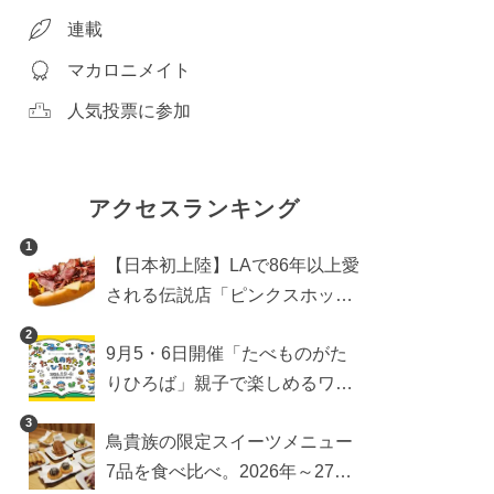
連載
マカロニメイト
人気投票に参加
アクセスランキング
1
【日本初上陸】LAで86年以上愛
される伝説店「ピンクスホット
ドッグス」が年内に東京へ。ホ
2
9月5・6日開催「たべものがた
ットドッグブーム到来!?
りひろば」親子で楽しめるワー
クショップや試食・キッチンカ
3
鳥貴族の限定スイーツメニュー
ーなどをご紹介
7品を食べ比べ。2026年～27年