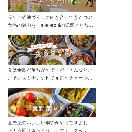
長年こめ油づくりに向き合ってきたつの
食品の魅力を、macaroniの記事とともに
ご紹介します。レシピや活用術はもちろ
ん、製造現場や品質へのこだわりまで。
こめ油をもっと好きになるコンテンツを
ぜひお楽しみください。
夏は食欲が落ちがちですが、そんなとき
こそスタミナレシピで元気をチャージ！
お肉や夏野菜をたっぷり使う丼をガッツ
リ食べて、夏バテを吹き飛ばしましょ
う！
夏野菜のおいしい季節がやってきまし
た！今回はきゅうり、トマト、ズッキー