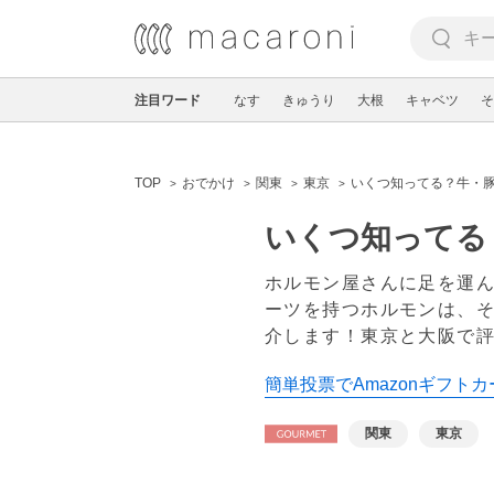
注目ワード
なす
きゅうり
大根
キャベツ
そ
TOP
おでかけ
関東
東京
いくつ知ってる？牛・豚
いくつ知ってる
ホルモン屋さんに足を運
ーツを持つホルモンは、そ
介します！東京と大阪で
簡単投票でAmazonギフトカ
関東
東京