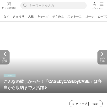
ログイン
メニュー
なす
きゅうり
大根
キャベツ
そうめん
ズッキーニ
ゴーヤ
ピーマ
前の
次の
記事
記事
こんなの欲しかった！「CASEbyCASEbyCASE」は弁
当から収納まで大活躍♪
130
クリップ