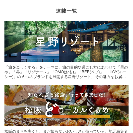
連載一覧
「旅を楽しくする」をテーマに、旅の目的や過ごし方にあわせて「星の
や」「界」「リゾナーレ」「OMO(おも)」「BEB(ベブ)」「LUCY(ルー
シー)」の 6 つのブランドを展開する星野リゾート。その魅力をお届け
する旅の連載。次の旅先探しのヒントにいかがですか？
松阪のまちを歩くと、まだ知らないおいしさが待っている。地元編集者