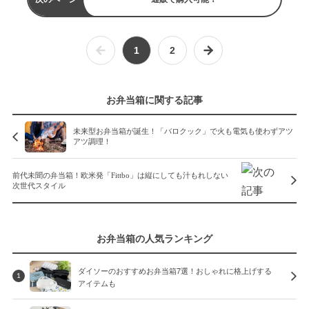
1
2
お弁当箱に関する記事
未来型お弁当箱が誕生！「バロクック」で火も電気も使わずアツ
アツ調理！
前代未聞の弁当箱！欧米発「Fittbo」は縦にしても汁もれしない
次世代スタイル
お弁当箱の人気ランキング
ダイソーのおすすめお弁当箱7選！おしゃれに格上げする
1
アイテムも