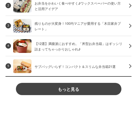
お弁当をかわいく食べやすく♪ワックスペーパーの使い方
2
と活用アイデア
残りものが大変身！100均マニアが愛用する「木目家弁プ
3
レート」
【12選】満腹派におすすめ。「丼型お弁当箱」はギッシリ
4
詰まってちゃっかりおしゃれ♪
サブバッグいらず！コンパクト＆スリムな弁当箱21選
5
もっと見る