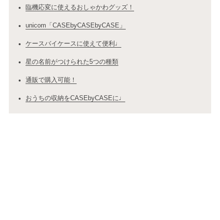
臨機応変に使えるおしゃかわグッズ！
unicom「CASEbyCASEbyCASE」
ケースバイケースに使えて便利♩
星の名前がつけられた5つの種類
通販で購入可能！
おうちの収納をCASEbyCASEに♩