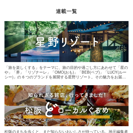
連載一覧
「旅を楽しくする」をテーマに、旅の目的や過ごし方にあわせて「星の
や」「界」「リゾナーレ」「OMO(おも)」「BEB(ベブ)」「LUCY(ルー
シー)」の 6 つのブランドを展開する星野リゾート。その魅力をお届け
する旅の連載。次の旅先探しのヒントにいかがですか？
松阪のまちを歩くと、まだ知らないおいしさが待っている。地元編集者