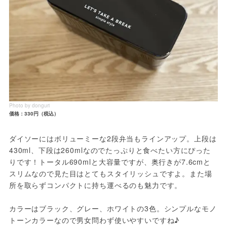
Photo by donguri
価格：330円（税込）
ダイソーにはボリューミーな2段弁当もラインアップ。上段は
430ml、下段は260mlなのでたっぷりと食べたい方にぴった
りです！トータル690mlと大容量ですが、奥行きが7.6cmと
スリムなので見た目はとてもスタイリッシュですよ。また場
所を取らずコンパクトに持ち運べるのも魅力です。
カラーはブラック、グレー、ホワイトの3色。シンプルなモノ
トーンカラーなので男女問わず使いやすいですね♪