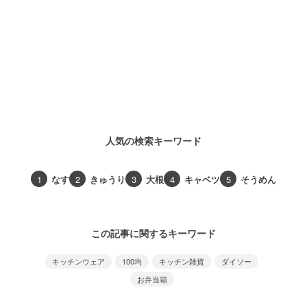
人気の検索キーワード
1
なす
2
きゅうり
3
大根
4
キャベツ
5
そうめん
この記事に関するキーワード
キッチンウェア
100均
キッチン雑貨
ダイソー
お弁当箱