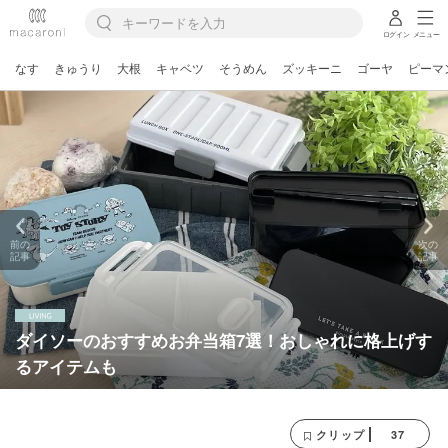
ログイン
メニュー
なす
きゅうり
大根
キャベツ
そうめん
ズッキーニ
ゴーヤ
ピーマ
前の
次の
記事
記事
ダイソーのおすすめお弁当箱7選！おしゃれに格上げす
るアイテムも
37
クリップ