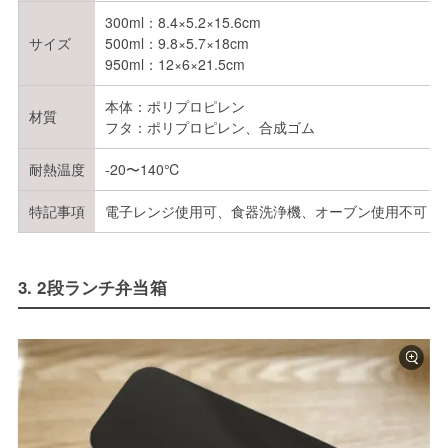
300ml：8.4×5.2×15.6cm
サイズ
500ml：9.8×5.7×18cm
950ml：12×6×21.5cm
本体：ポリプロピレン
材質
フタ：ポリプロピレン、合成ゴム
耐熱温度
-20〜140℃
特記事項
電子レンジ使用可、食器洗浄機、オーブン使用不可
3. 2段ランチ弁当箱