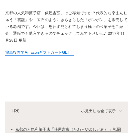
京都の人気和菓子店「俵屋吉富」はご存知ですか？代表的な京まんじ
ゅう「雲龍」や、宝石のようにきらきらした「ボンボン」を販売して
いる老舗です。今回は、思わず見とれてしまう極上の和菓子をご紹
介！通販でも購入できるのでチェックしてみて下さいね♪ 2017年11
月28日 更新
簡単投票でAmazonギフトカードGET！
目次
小見出しも全て表示
京都の人気和菓子店「俵屋吉富（たわらやよしとみ） 」祇園