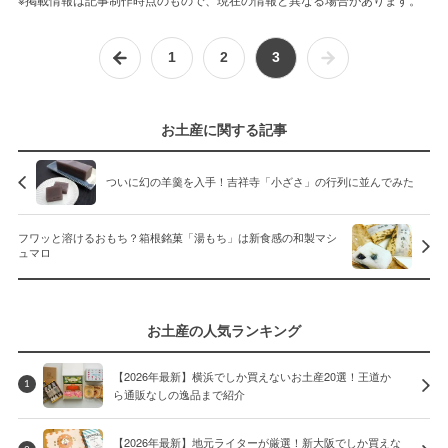
1
2
3
お土産に関する記事
ついに幻の羊羹を入手！吉祥寺「小ざさ」の行列に並んでみた
フワッと溶けるおもち？箱根銘菓「湯もち」は新食感の和製マシ
ュマロ
お土産の人気ランキング
【2026年最新】横浜でしか買えないお土産20選！王道か
1
ら通販なしの逸品まで紹介
【2026年最新】地元ライターが厳選！新大阪でしか買えな