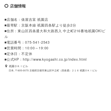
店舗情報
■店舗名：俵屋吉富 祇園店

■最寄駅：京阪本線 祇園四条駅より徒歩2分

■住所：東山区四条通大和大路西入 中之町216番地祇園OKIビ
ル

■電話番号：075-541-2543

■営業時間：10:00～19:00

■定休日：不定休

■公式HP：http://www.kyogashi.co.jp/index.html
祇園ＯＫＩビル
日本, 〒605-0075 京都府京都市東山区中之町（四条通）２１６ 祇園ＯＫＩビル