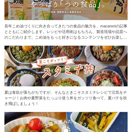
長年こめ油づくりに向き合ってきたつの食品の魅力を、macaroniの記事
とともにご紹介します。レシピや活用術はもちろん、製造現場や品質へ
のこだわりまで。こめ油をもっと好きになるコンテンツをぜひお楽しみ
ください。
夏は食欲が落ちがちですが、そんなときこそスタミナレシピで元気をチ
ャージ！お肉や夏野菜をたっぷり使う丼をガッツリ食べて、夏バテを吹
き飛ばしましょう！