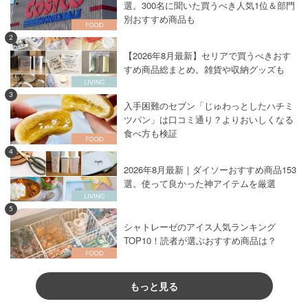
選。300名に聞いた買うべき人気1位＆部門
別おすすめ商品も
2
【2026年8月最新】セリアで買うべきおす
すめ商品総まとめ。雑貨や収納グッズも
3
入手困難のセブン「じゅわっとしたハチミ
ツパン」は口コミ通り？よりおいしくなる
食べ方も検証
4
2026年8月最新｜ダイソーおすすめ商品153
選。使って良かった神アイテムを厳選
5
シャトレーゼのアイス人気ランキング
TOP10！読者が選ぶおすすめ商品は？
もっと見る