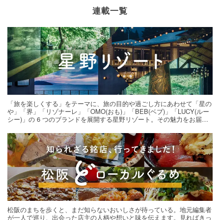
連載一覧
「旅を楽しくする」をテーマに、旅の目的や過ごし方にあわせて「星の
や」「界」「リゾナーレ」「OMO(おも)」「BEB(ベブ)」「LUCY(ルー
シー)」の 6 つのブランドを展開する星野リゾート。その魅力をお届け
する旅の連載。次の旅先探しのヒントにいかがですか？
松阪のまちを歩くと、まだ知らないおいしさが待っている。地元編集者
が一人で巡り、出会った店主の人柄や想いと味を伝えます。見ればきっ