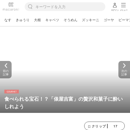
ログイン
メニュー
なす
きゅうり
大根
キャベツ
そうめん
ズッキーニ
ゴーヤ
ピーマ
前の
次の
記事
記事
食べられる宝石！？「俵屋吉富」の贅沢和菓子に酔い
しれよう
17
クリップ