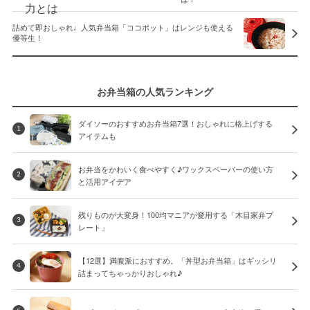
詰めて即おしゃれ♩人気弁当箱「ココポット」はレンジも使える
優等生！
お弁当箱の人気ランキング
ダイソーのおすすめお弁当箱7選！おしゃれに格上げする
1
アイテムも
お弁当をかわいく食べやすく♪ワックスペーパーの使い方
2
と活用アイデア
残りものが大変身！100均マニアが愛用する「木目家弁プ
3
レート」
【12選】満腹派におすすめ。「丼型お弁当箱」はギッシリ
4
詰まってちゃっかりおしゃれ♪