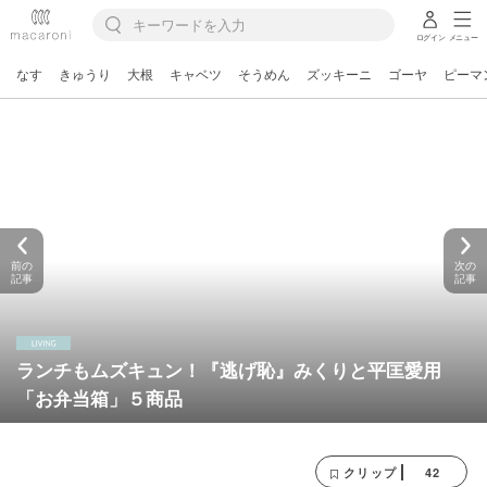
ログイン
メニュー
なす
きゅうり
大根
キャベツ
そうめん
ズッキーニ
ゴーヤ
ピーマ
前の
次の
記事
記事
ランチもムズキュン！『逃げ恥』みくりと平匡愛用
「お弁当箱」５商品
42
クリップ