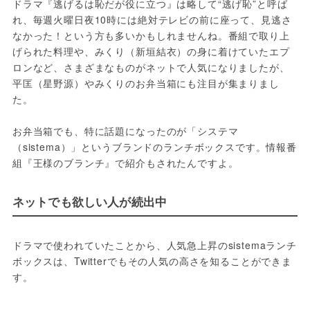
ドラマ『逃げるは恥だが役に立つ』は略して“逃げ恥”と呼ば
れ、毎週火曜日夜10時には絶対テレビの前に座って、見逃さ
なかった！という方も多いかもしれませんね。番組で取り上
げられた料理や、みくり（新垣結衣）の身に着けていたエプ
ロンなど、さまざまなものがネットで人気になりましたが、
平匡（星野源）やみくりのお弁当箱にも注目が集まりまし
た。

お弁当箱でも、特に話題になったのが「システマ
（sistema）」というブランドのランチボックスです。情報番
組『王様のブランチ』で紹介もされたんですよ。
ネットでも欲しい人が続出中
ドラマで使われていたことから、人気急上昇のsistemaランチ
ボックスは、Twitterでもその人気の高さを知ることができま
す。