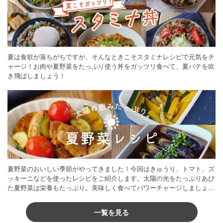
夏は食欲が落ちがちですが、そんなときこそスタミナレシピで元気をチ
ャージ！お肉や夏野菜をたっぷり使う丼をガッツリ食べて、夏バテを吹
き飛ばしましょう！
夏野菜のおいしい季節がやってきました！今回はきゅうり、トマト、ズ
ッキーニなどを使ったレシピをご紹介します。太陽の光をたっぷりあび
た夏野菜は栄養もたっぷり。美味しく食べてパワーチャージしましょう
♪
一覧を見る