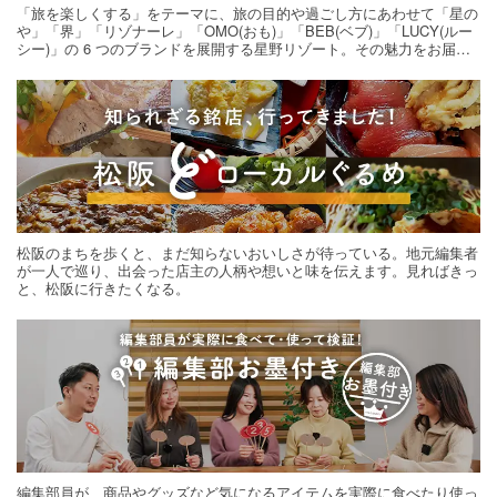
「旅を楽しくする」をテーマに、旅の目的や過ごし方にあわせて「星の
や」「界」「リゾナーレ」「OMO(おも)」「BEB(ベブ)」「LUCY(ルー
シー)」の 6 つのブランドを展開する星野リゾート。その魅力をお届け
する旅の連載。次の旅先探しのヒントにいかがですか？
松阪のまちを歩くと、まだ知らないおいしさが待っている。地元編集者
が一人で巡り、出会った店主の人柄や想いと味を伝えます。見ればきっ
と、松阪に行きたくなる。
編集部員が、商品やグッズなど気になるアイテムを実際に食べたり使っ