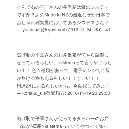
そんであの平匡さんの弁当箱は紫のシステマ
ですか？あのMade in NZの最近なぜか日本で
おしゃれ雑貨屋においてあるシステマさん？
— yosimari (@ yosimari)
2016-11-24 15:01:41
逃げ恥の平匡さんのお弁当箱が何やら話題に
なっているらしい。 sistemaって言うやつらし
い！！ 色々種類があって、電子レンジでご飯
が炊ける物もあるらしい！！すごい！！
PLAZAにあるらしいから、今度探してみよ✨
— kohaku_u (@ 琥珀☆)
2016-11-19 23:29:03
逃げ恥で平匡さんが使ってるタッパーのお弁
当箱がNZ産のsistemaっていうやつって知っ