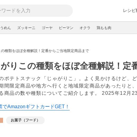
レシピ
うめん
ズッキーニ
ゴーヤ
ピーマン
オクラ
鶏もも肉
この種類をほぼ全種解説！定番からご当地限定商品まで
ゃがりこの種類をほぼ全種解説！定
のポテトスナック「じゃがりこ」。よく見かけるけど、
期間限定商品や地方へ行くと地域限定商品があったりと
る商品の数や種類についてご紹介します。
2025年12月2
でAmazonギフトカードGET！
お菓子（フード）