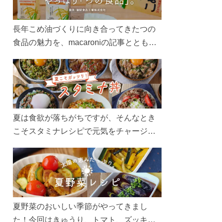
長年こめ油づくりに向き合ってきたつの
食品の魅力を、macaroniの記事とともに
ご紹介します。レシピや活用術はもちろ
ん、製造現場や品質へのこだわりまで。
こめ油をもっと好きになるコンテンツを
ぜひお楽しみください。
夏は食欲が落ちがちですが、そんなとき
こそスタミナレシピで元気をチャージ！
お肉や夏野菜をたっぷり使う丼をガッツ
リ食べて、夏バテを吹き飛ばしましょ
う！
夏野菜のおいしい季節がやってきまし
た！今回はきゅうり、トマト、ズッキー