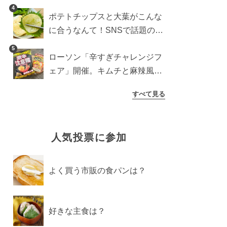
すめ商品は？
4
ポテトチップスと大葉がこんな
に合うなんて！SNSで話題の食
べ方に手が止まらなくなった
5
ローソン「辛すぎチャレンジフ
ェア」開催。キムチと麻辣風の
激辛注意な2品を食べ比べ
すべて見る
人気投票に参加
よく買う市販の食パンは？
好きな主食は？