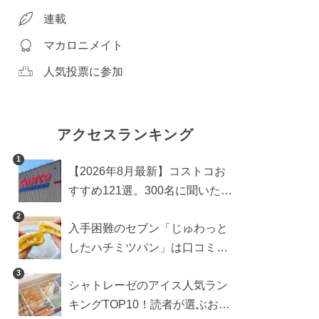
連載
マカロニメイト
人気投票に参加
アクセスランキング
1
【2026年8月最新】コストコお
すすめ121選。300名に聞いた買
うべき人気1位＆部門別おすす
2
入手困難のセブン「じゅわっと
め商品も
したハチミツパン」は口コミ通
り？よりおいしくなる食べ方も
3
シャトレーゼのアイス人気ラン
検証
キングTOP10！読者が選ぶおす