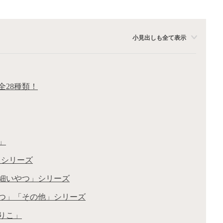
小見出しも全て表示
全28種類！
」
」シリーズ
細いやつ」シリーズ
つ」「その他」シリーズ
りこ」