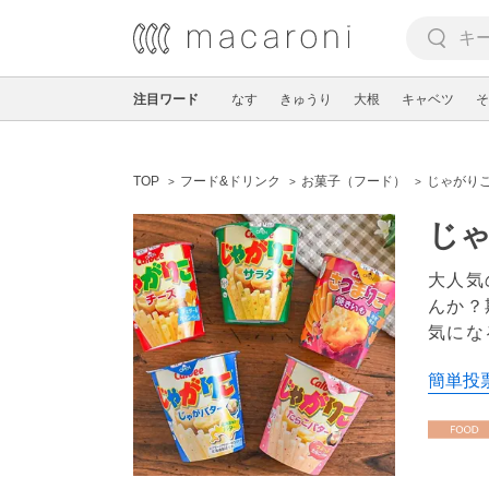
注目ワード
なす
きゅうり
大根
キャベツ
そ
TOP
フード&ドリンク
お菓子（フード）
じゃがり
じ
大人気
んか？
気にな
簡単投票