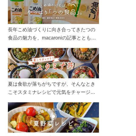
長年こめ油づくりに向き合ってきたつの
食品の魅力を、macaroniの記事とともに
ご紹介します。レシピや活用術はもちろ
ん、製造現場や品質へのこだわりまで。
こめ油をもっと好きになるコンテンツを
ぜひお楽しみください。
夏は食欲が落ちがちですが、そんなとき
こそスタミナレシピで元気をチャージ！
お肉や夏野菜をたっぷり使う丼をガッツ
リ食べて、夏バテを吹き飛ばしましょ
う！