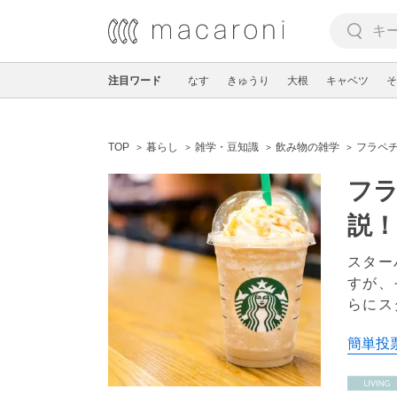
注目ワード
なす
きゅうり
大根
キャベツ
そ
TOP
暮らし
雑学・豆知識
飲み物の雑学
フラペ
フ
説！
スター
すが、
らにス
簡単投票