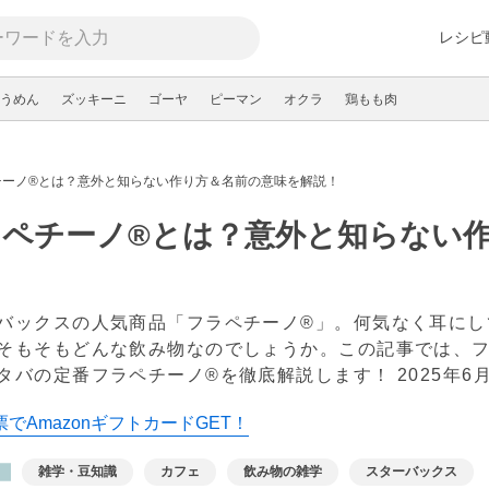
レシピ
うめん
ズッキーニ
ゴーヤ
ピーマン
オクラ
鶏もも肉
チーノ®とは？意外と知らない作り方＆名前の意味を解説！
ラペチーノ®とは？意外と知らない
バックスの人気商品「フラペチーノ®」。何気なく耳にし
そもそもどんな飲み物なのでしょうか。この記事では、フ
タバの定番フラペチーノ®を徹底解説します！
2025年6
でAmazonギフトカードGET！
雑学・豆知識
カフェ
飲み物の雑学
スターバックス