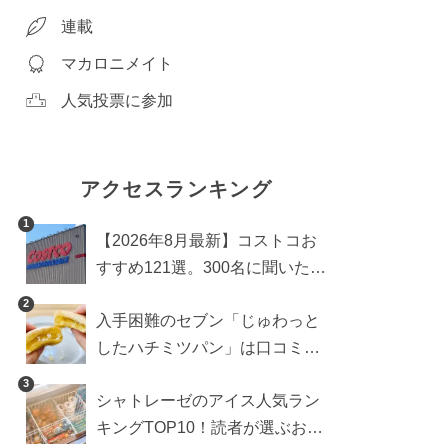
連載
マカロニメイト
人気投票に参加
アクセスランキング
1
【2026年8月最新】コストコお
すすめ121選。300名に聞いた買
うべき人気1位＆部門別おすす
2
入手困難のセブン「じゅわっと
め商品も
したハチミツパン」は口コミ通
り？よりおいしくなる食べ方も
3
シャトレーゼのアイス人気ラン
検証
キングTOP10！読者が選ぶおす