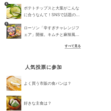
すめ商品は？
4
ポテトチップスと大葉がこんな
に合うなんて！SNSで話題の食
べ方に手が止まらなくなった
5
ローソン「辛すぎチャレンジフ
ェア」開催。キムチと麻辣風の
激辛注意な2品を食べ比べ
すべて見る
人気投票に参加
よく買う市販の食パンは？
好きな主食は？