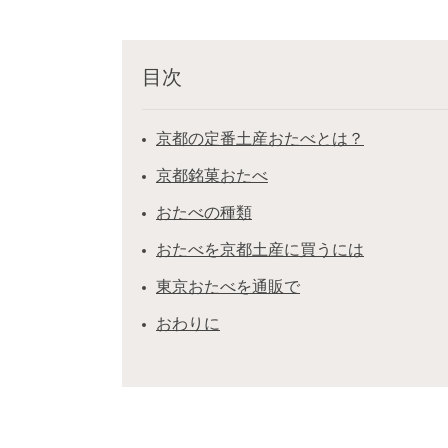
目次
京都の定番土産おたべとは？
京都銘菓おたべ
おたべの種類
おたべを京都土産に買うには
東京おたべを通販で
おわりに