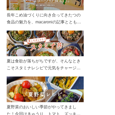
長年こめ油づくりに向き合ってきたつの
食品の魅力を、macaroniの記事とともに
ご紹介します。レシピや活用術はもちろ
ん、製造現場や品質へのこだわりまで。
こめ油をもっと好きになるコンテンツを
ぜひお楽しみください。
夏は食欲が落ちがちですが、そんなとき
こそスタミナレシピで元気をチャージ！
お肉や夏野菜をたっぷり使う丼をガッツ
リ食べて、夏バテを吹き飛ばしましょ
う！
夏野菜のおいしい季節がやってきまし
た！今回はきゅうり、トマト、ズッキー