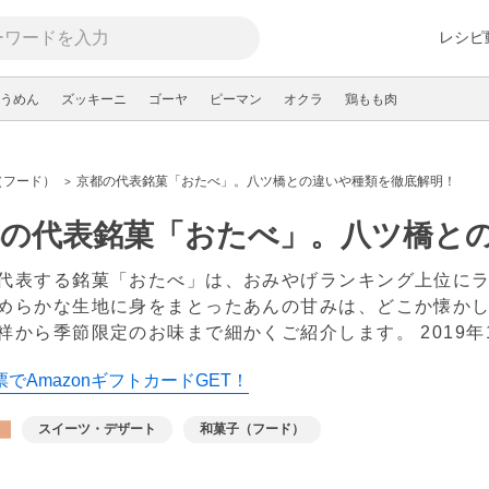
レシピ
うめん
ズッキーニ
ゴーヤ
ピーマン
オクラ
鶏もも肉
（フード）
京都の代表銘菓「おたべ」。八ツ橋との違いや種類を徹底解明！
都の代表銘菓「おたべ」。八ツ橋と
代表する銘菓「おたべ」は、おみやげランキング上位に
めらかな生地に身をまとったあんの甘みは、どこか懐か
祥から季節限定のお味まで細かくご紹介します。
2019
でAmazonギフトカードGET！
スイーツ・デザート
和菓子（フード）