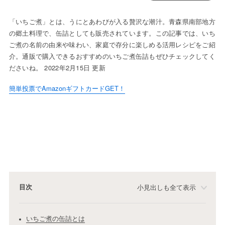
「いちご煮」とは、うにとあわびが入る贅沢な潮汁。青森県南部地方
の郷土料理で、缶詰としても販売されています。この記事では、いち
ご煮の名前の由来や味わい、家庭で存分に楽しめる活用レシピをご紹
介。通販で購入できるおすすめのいちご煮缶詰もぜひチェックしてく
ださいね。 2022年2月15日 更新
簡単投票でAmazonギフトカードGET！
目次
小見出しも全て表示
いちご煮の缶詰とは