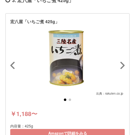
3. 宏八屋「いちご煮 425g」
宏八屋「いちご煮 425g」
出典：rakuten.co.jp
￥1,188〜
内容量：425g
Amazonで詳細をみる