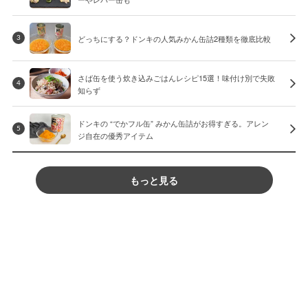
どっちにする？ドンキの人気みかん缶詰2種類を徹底比較
3
さば缶を使う炊き込みごはんレシピ15選！味付け別で失敗
4
知らず
ドンキの “でかフル缶” みかん缶詰がお得すぎる。アレン
5
ジ自在の優秀アイテム
もっと見る