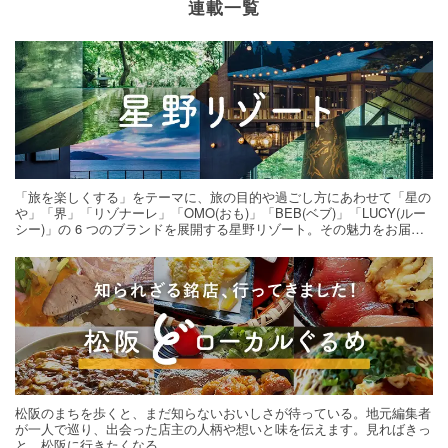
連載一覧
「旅を楽しくする」をテーマに、旅の目的や過ごし方にあわせて「星の
や」「界」「リゾナーレ」「OMO(おも)」「BEB(ベブ)」「LUCY(ルー
シー)」の 6 つのブランドを展開する星野リゾート。その魅力をお届け
する旅の連載。次の旅先探しのヒントにいかがですか？
松阪のまちを歩くと、まだ知らないおいしさが待っている。地元編集者
が一人で巡り、出会った店主の人柄や想いと味を伝えます。見ればきっ
と、松阪に行きたくなる。