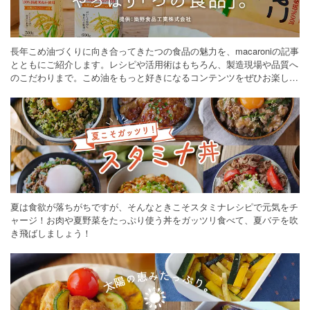
長年こめ油づくりに向き合ってきたつの食品の魅力を、macaroniの記事
とともにご紹介します。レシピや活用術はもちろん、製造現場や品質へ
のこだわりまで。こめ油をもっと好きになるコンテンツをぜひお楽しみ
ください。
夏は食欲が落ちがちですが、そんなときこそスタミナレシピで元気をチ
ャージ！お肉や夏野菜をたっぷり使う丼をガッツリ食べて、夏バテを吹
き飛ばしましょう！