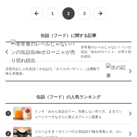
1
2
3
缶詰（フード）に関する記事
非常食のレベルじゃない！パンの
缶詰「缶deボローニャ」が売り切
れ続出
次世代おしゃれ缶詰！かねはち「オイルサバディン」は燻製で
味も本格派♩
缶詰（フード）の人気ランキング
ドンキ「みかん缶詰ゼリー」失敗しない作り方。まるでシ
1
ョートケーキなさらに映えるアレンジ提案も
コスパよすぎ！ダイソーの人気缶詰11種を実食レポ。カレ
2
ーやレバー缶も