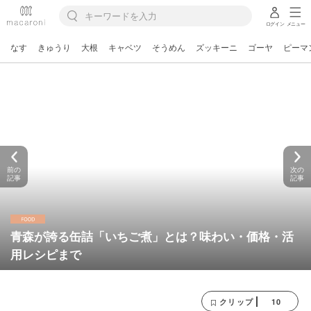
ログイン
メニュー
なす
きゅうり
大根
キャベツ
そうめん
ズッキーニ
ゴーヤ
ピーマ
前の
次の
記事
記事
青森が誇る缶詰「いちご煮」とは？味わい・価格・活
用レシピまで
10
クリップ