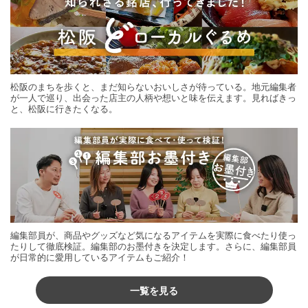
松阪のまちを歩くと、まだ知らないおいしさが待っている。地元編集者
が一人で巡り、出会った店主の人柄や想いと味を伝えます。見ればきっ
と、松阪に行きたくなる。
編集部員が、商品やグッズなど気になるアイテムを実際に食べたり使っ
たりして徹底検証。編集部のお墨付きを決定します。さらに、編集部員
が日常的に愛用しているアイテムもご紹介！
一覧を見る