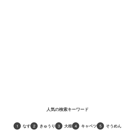
人気の検索キーワード
1
なす
2
きゅうり
3
大根
4
キャベツ
5
そうめん