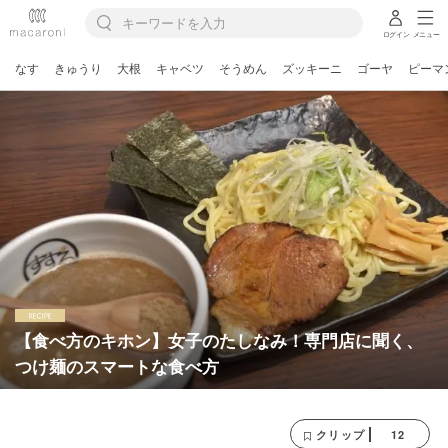
ログイン
メニュー
なす
きゅうり
大根
キャベツ
そうめん
ズッキーニ
ゴーヤ
ピーマ
【食べ方のキホン】女子のたしなみ！専門店に聞く、
つけ麺のスマートな食べ方
12
クリップ