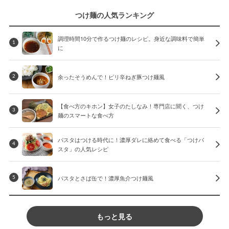
つけ麺の人気ランキング
調理時間10分で作るつけ麺のレシピ。身近な調味料で簡単
1
に
余ったそうめんで！ピリ辛ねぎ豚つけ麺風
2
【食べ方のキホン】女子のたしなみ！専門店に聞く、つけ
3
麺のスマートな食べ方
パスタはつける時代に！濃厚ダレに絡めて食べる「つけパ
4
スタ」の人気レシピ
パスタとさば缶で！濃厚魚介つけ麺風
5
もっと見る