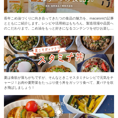
長年こめ油づくりに向き合ってきたつの食品の魅力を、macaroniの記事
とともにご紹介します。レシピや活用術はもちろん、製造現場や品質へ
のこだわりまで。こめ油をもっと好きになるコンテンツをぜひお楽しみ
ください。
夏は食欲が落ちがちですが、そんなときこそスタミナレシピで元気をチ
ャージ！お肉や夏野菜をたっぷり使う丼をガッツリ食べて、夏バテを吹
き飛ばしましょう！