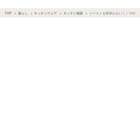
TOP
暮らし
キッチンウェア
キッチン雑貨
トーストを簡単かわいく！100均