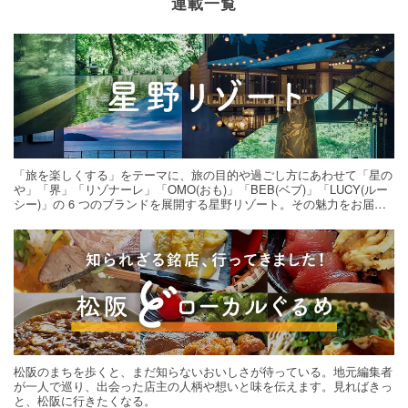
連載一覧
「旅を楽しくする」をテーマに、旅の目的や過ごし方にあわせて「星の
や」「界」「リゾナーレ」「OMO(おも)」「BEB(ベブ)」「LUCY(ルー
シー)」の 6 つのブランドを展開する星野リゾート。その魅力をお届け
する旅の連載。次の旅先探しのヒントにいかがですか？
松阪のまちを歩くと、まだ知らないおいしさが待っている。地元編集者
が一人で巡り、出会った店主の人柄や想いと味を伝えます。見ればきっ
と、松阪に行きたくなる。