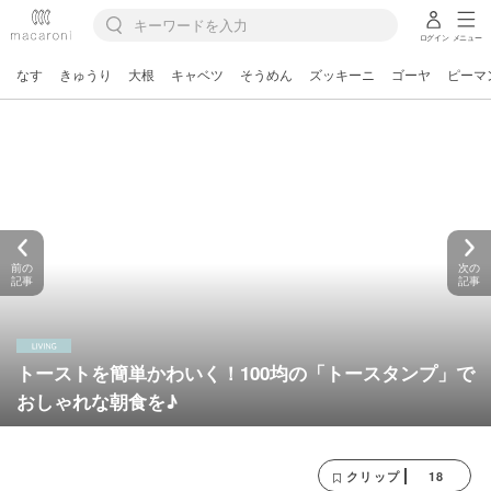
ログイン
メニュー
なす
きゅうり
大根
キャベツ
そうめん
ズッキーニ
ゴーヤ
ピーマ
前の
次の
記事
記事
トーストを簡単かわいく！100均の「トースタンプ」で
おしゃれな朝食を♪
18
クリップ