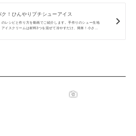
パク！ひんやりプチシューアイス
」のレシピと作り方を動画でご紹介します。手作りのシュー生地
。アイスクリームは材料3つを混ぜて冷やすだけ、簡単！小さく
りスイーツです。おもてなしにもおすすめ♪