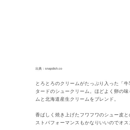
出典：snapdish.co
とろとろのクリームがたっぷり入った「牛
タードのシュークリーム。ほどよく卵の味
ムと北海道産生クリームをブレンド。

香ばしく焼き上げたフワフワのシュー皮と
ストパフォーマンスもかなりいいのでオス