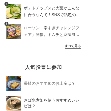
すめ商品は？
4
ポテトチップスと大葉がこんな
に合うなんて！SNSで話題の食
べ方に手が止まらなくなった
5
ローソン「辛すぎチャレンジフ
ェア」開催。キムチと麻辣風の
激辛注意な2品を食べ比べ
すべて見る
人気投票に参加
長崎のおすすめのお土産は？
さば水煮缶を使うおすすめレシ
ピは？