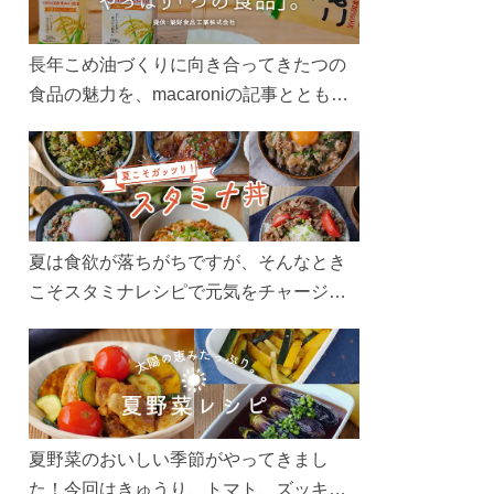
長年こめ油づくりに向き合ってきたつの
食品の魅力を、macaroniの記事とともに
ご紹介します。レシピや活用術はもちろ
ん、製造現場や品質へのこだわりまで。
こめ油をもっと好きになるコンテンツを
ぜひお楽しみください。
夏は食欲が落ちがちですが、そんなとき
こそスタミナレシピで元気をチャージ！
お肉や夏野菜をたっぷり使う丼をガッツ
リ食べて、夏バテを吹き飛ばしましょ
う！
夏野菜のおいしい季節がやってきまし
た！今回はきゅうり、トマト、ズッキー