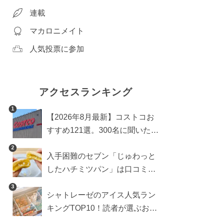
連載
マカロニメイト
人気投票に参加
アクセスランキング
1
【2026年8月最新】コストコお
すすめ121選。300名に聞いた買
うべき人気1位＆部門別おすす
2
入手困難のセブン「じゅわっと
め商品も
したハチミツパン」は口コミ通
り？よりおいしくなる食べ方も
3
シャトレーゼのアイス人気ラン
検証
キングTOP10！読者が選ぶおす