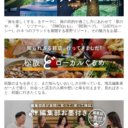
「旅を楽しくする」をテーマに、旅の目的や過ごし方にあわせて「星の
や」「界」「リゾナーレ」「OMO(おも)」「BEB(ベブ)」「LUCY(ルー
シー)」の 6 つのブランドを展開する星野リゾート。その魅力をお届け
する旅の連載。次の旅先探しのヒントにいかがですか？
松阪のまちを歩くと、まだ知らないおいしさが待っている。地元編集者
が一人で巡り、出会った店主の人柄や想いと味を伝えます。見ればきっ
と、松阪に行きたくなる。