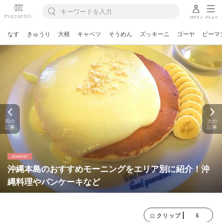
ログイン
メニュー
なす
きゅうり
大根
キャベツ
そうめん
ズッキーニ
ゴーヤ
ピーマ
前の
次の
記事
記事
沖縄本島のおすすめモーニングをエリア別に紹介！沖
縄料理やパンケーキなど
5
クリップ