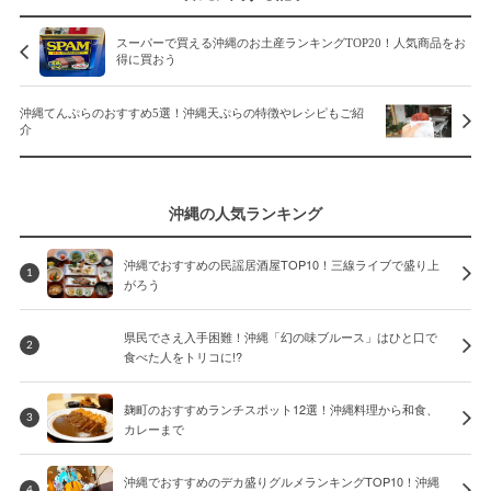
スーパーで買える沖縄のお土産ランキングTOP20！人気商品をお
得に買おう
沖縄てんぷらのおすすめ5選！沖縄天ぷらの特徴やレシピもご紹
介
沖縄の人気ランキング
沖縄でおすすめの民謡居酒屋TOP10！三線ライブで盛り上
1
がろう
県民でさえ入手困難！沖縄「幻の味ブルース」はひと口で
2
食べた人をトリコに!?
麹町のおすすめランチスポット12選！沖縄料理から和食、
3
カレーまで
沖縄でおすすめのデカ盛りグルメランキングTOP10！沖縄
4