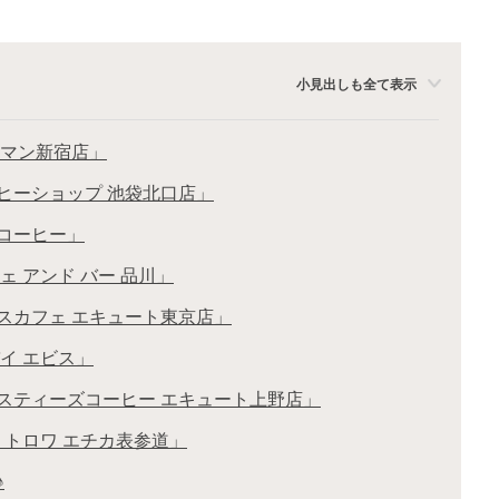
小見出しも全て表示
ウマン新宿店」
ーヒーショップ 池袋北口店」
トコーヒー」
ェ アンド バー 品川」
パスカフェ エキュート東京店」
バイ エビス」
ロスティーズコーヒー エキュート上野店」
ゥ トロワ エチカ表参道」
♪