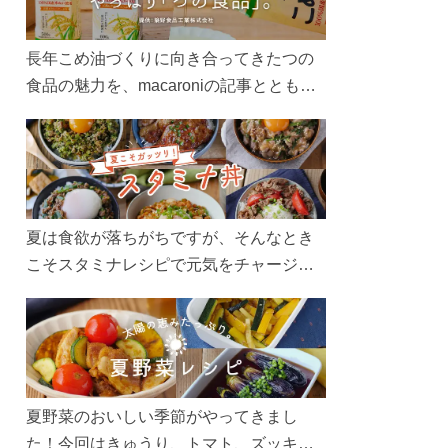
長年こめ油づくりに向き合ってきたつの
食品の魅力を、macaroniの記事とともに
ご紹介します。レシピや活用術はもちろ
ん、製造現場や品質へのこだわりまで。
こめ油をもっと好きになるコンテンツを
ぜひお楽しみください。
夏は食欲が落ちがちですが、そんなとき
こそスタミナレシピで元気をチャージ！
お肉や夏野菜をたっぷり使う丼をガッツ
リ食べて、夏バテを吹き飛ばしましょ
う！
夏野菜のおいしい季節がやってきまし
た！今回はきゅうり、トマト、ズッキー