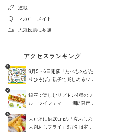
連載
マカロニメイト
人気投票に参加
アクセスランキング
1
9月5・6日開催「たべものがた
りひろば」親子で楽しめるワー
クショップや試食・キッチンカ
2
銀座で楽しむリプトン4種のフ
ーなどをご紹介
ルーツインティー！期間限定キ
ッチンカー登場
3
大戸屋に約20cmの「真あじの
大判あじフライ」3万食限定で