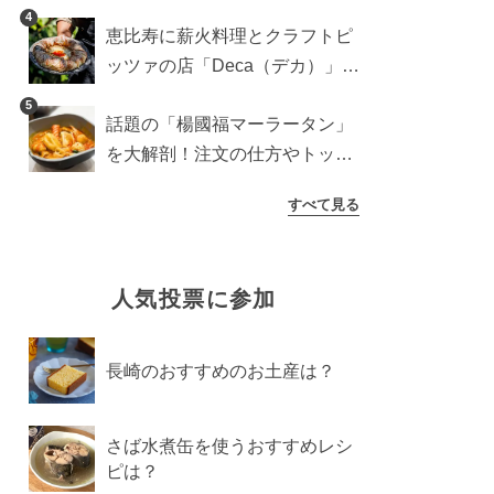
登場！サクッと香ばしい夏限定
4
恵比寿に薪火料理とクラフトピ
メニュー
ッツァの店「Deca（デカ）」が
オープン。旬素材を味わう新レ
5
話題の「楊國福マーラータン」
ストラン
を大解剖！注文の仕方やトッピ
ングなどを紹介
すべて見る
人気投票に参加
長崎のおすすめのお土産は？
さば水煮缶を使うおすすめレシ
ピは？