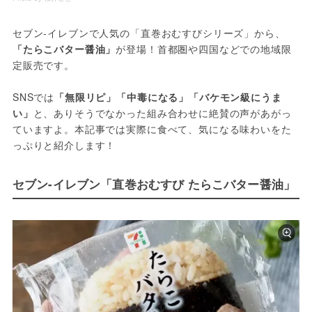
セブン-イレブンで人気の「直巻おむすびシリーズ」から、
「たらこバター醤油」
が登場！首都圏や四国などでの地域限
定販売です。
SNSでは
「無限リピ」「中毒になる」「バケモン級にうま
い」
と、ありそうでなかった組み合わせに絶賛の声があがっ
ていますよ。本記事では実際に食べて、気になる味わいをた
っぷりと紹介します！
セブン-イレブン「直巻おむすび たらこバター醤油」