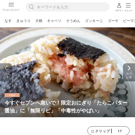
ログイン
メニュー
なす
きゅうり
大根
キャベツ
そうめん
ズッキーニ
ゴーヤ
ピーマ
前の
次の
記事
記事
今すぐセブンへ急いで！限定おにぎり「たらこバター
醤油」に「無限リピ」「中毒性がやばい」
17
クリップ