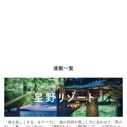
連載一覧
「旅を楽しくする」をテーマに、旅の目的や過ごし方にあわせて「星の
や」「界」「リゾナーレ」「OMO(おも)」「BEB(ベブ)」「LUCY(ルー