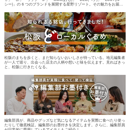
シー)」の 6 つのブランドを展開する星野リゾート。その魅力をお届け
する旅の連載。次の旅先探しのヒントにいかがですか？
松阪のまちを歩くと、まだ知らないおいしさが待っている。地元編集者
が一人で巡り、出会った店主の人柄や想いと味を伝えます。見ればきっ
と、松阪に行きたくなる。
編集部員が、商品やグッズなど気になるアイテムを実際に食べたり使っ
たりして徹底検証。編集部のお墨付きを決定します。さらに、編集部員
が日常的に愛用しているアイテムもご紹介！