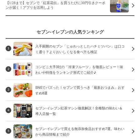
【1/28まで】セブンで「紅茶花伝」を買うたびに30円引きクーポ
ンが届く！アプリを活用しよう
セブン-イレブンの人気ランキング
入手困難のセブン「じゅわっとしたハチミツパン」は口コ
1
ミ通り？よりおいしくなる食べ方も検証
コンビニ大手3社の「冷凍フルーツ」を徹底レビュー！味
2
わいや特徴をランキング形式でご紹介♪
SNSでバズった！セブンで買うべき「最新おつまみ」おす
3
すめ8選
セブン-イレブン紅茶マシン徹底解説！全種類の味わい＆
4
導入店舗一覧
セブン-イレブンで買える無添加食品おすすめ7選。味わい
5
から商品情報まで紹介