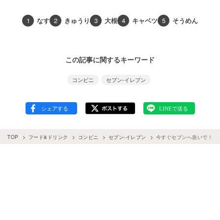
1
なす
2
きゅうり
3
大根
4
キャベツ
5
そうめん
この記事に関するキーワード
コンビニ
セブン-イレブン
TOP
フード&ドリンク
コンビニ
セブン-イレブン
今すぐセブンへ急いで！限