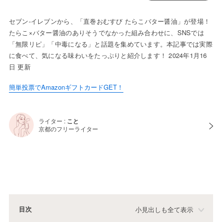
セブン-イレブンから、「直巻おむすび たらこバター醤油」が登場！
たらこ×バター醤油のありそうでなかった組み合わせに、SNSでは
「無限リピ」「中毒になる」と話題を集めています。本記事では実際
に食べて、気になる味わいをたっぷりと紹介します！ 2024年1月16
日 更新
簡単投票でAmazonギフトカードGET！
ライター :
こと
京都のフリーライター
目次
小見出しも全て表示