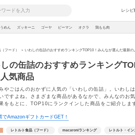
レシピ
うめん
ズッキーニ
ゴーヤ
ピーマン
オクラ
鶏もも肉
詰（フード）
いわしの缶詰のおすすめランキングTOP10！みんなが選んだ最新の
しの缶詰のおすすめランキングTO
の人気商品
みやごはんのおかずに人気の「いわしの缶詰」。いわし
いですよね。さまざまな商品があるなかで、みんなのお
果をもとに、TOP10にランクインした商品をご紹介しま
でAmazonギフトカードGET！
レトルト食品（フード）
macaroniランキング
レトルト・イン