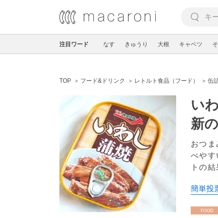
注目ワード
なす
きゅうり
大根
キャベツ
そ
TOP
フード&ドリンク
レトルト食品（フード）
缶
いわ
新
おつま
べやす
トの結
簡単投票