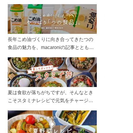
長年こめ油づくりに向き合ってきたつの
食品の魅力を、macaroniの記事とともに
ご紹介します。レシピや活用術はもちろ
ん、製造現場や品質へのこだわりまで。
こめ油をもっと好きになるコンテンツを
ぜひお楽しみください。
夏は食欲が落ちがちですが、そんなとき
こそスタミナレシピで元気をチャージ！
お肉や夏野菜をたっぷり使う丼をガッツ
リ食べて、夏バテを吹き飛ばしましょ
う！