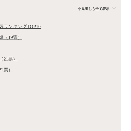
小見出しも全て表示
ランキングTOP10
焼（19票）
（21票）
22票）