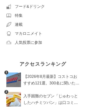
フード&ドリンク
特集
連載
マカロニメイト
人気投票に参加
アクセスランキング
1
【2026年8月最新】コストコお
すすめ121選。300名に聞いた買
うべき人気1位＆部門別おすす
2
入手困難のセブン「じゅわっと
め商品も
したハチミツパン」は口コミ通