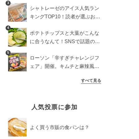
り？よりおいしくなる食べ方も
3
シャトレーゼのアイス人気ラン
検証
キングTOP10！読者が選ぶおす
すめ商品は？
4
ポテトチップスと大葉がこんな
に合うなんて！SNSで話題の食
べ方に手が止まらなくなった
5
ローソン「辛すぎチャレンジフ
ェア」開催。キムチと麻辣風の
激辛注意な2品を食べ比べ
すべて見る
人気投票に参加
よく買う市販の食パンは？