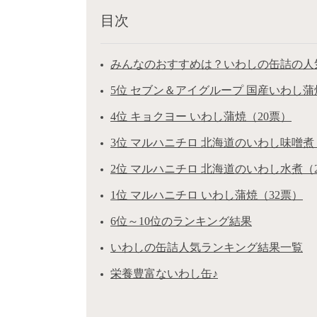
目次
みんなのおすすめは？いわしの缶詰の人気
5位 セブン＆アイグループ 国産いわし蒲
4位 キョクヨー いわし蒲焼（20票）
3位 マルハニチロ 北海道のいわし味噌煮
2位 マルハニチロ 北海道のいわし水煮（
1位 マルハニチロ いわし蒲焼（32票）
6位～10位のランキング結果
いわしの缶詰人気ランキング結果一覧
栄養豊富ないわし缶♪