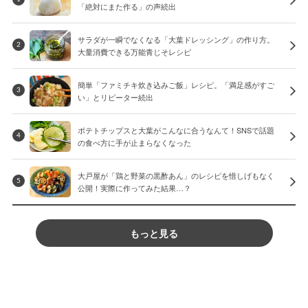
「絶対にまた作る」の声続出
サラダが一瞬でなくなる「大葉ドレッシング」の作り方。
2
大量消費できる万能青じそレシピ
簡単「ファミチキ炊き込みご飯」レシピ。「満足感がすご
3
い」とリピーター続出
ポテトチップスと大葉がこんなに合うなんて！SNSで話題
4
の食べ方に手が止まらなくなった
大戸屋が「鶏と野菜の黒酢あん」のレシピを惜しげもなく
5
公開！実際に作ってみた結果…？
もっと見る