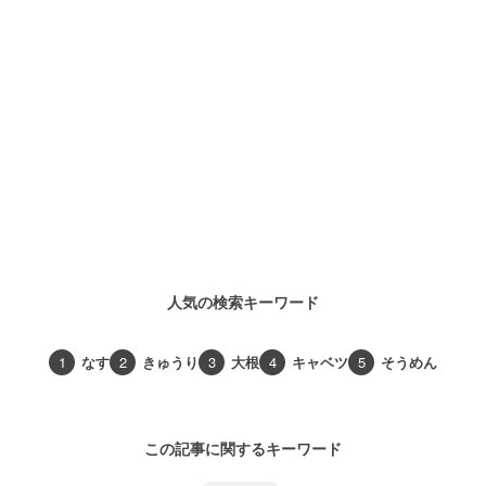
人気の検索キーワード
1
なす
2
きゅうり
3
大根
4
キャベツ
5
そうめん
この記事に関するキーワード