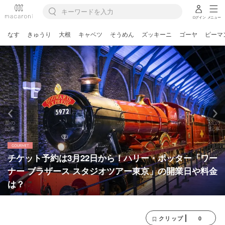
ログイン
メニュー
なす
きゅうり
大根
キャベツ
そうめん
ズッキーニ
ゴーヤ
ピーマ
前の
次の
記事
記事
チケット予約は3月22日から！ハリー・ポッター「ワー
ナー ブラザース スタジオツアー東京」の開業日や料金
は？
0
クリップ