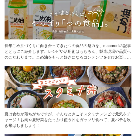
長年こめ油づくりに向き合ってきたつの食品の魅力を、macaroniの記事
とともにご紹介します。レシピや活用術はもちろん、製造現場や品質へ
のこだわりまで。こめ油をもっと好きになるコンテンツをぜひお楽しみ
ください。
夏は食欲が落ちがちですが、そんなときこそスタミナレシピで元気をチ
ャージ！お肉や夏野菜をたっぷり使う丼をガッツリ食べて、夏バテを吹
き飛ばしましょう！