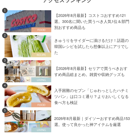
アクセスランキング
1
【2026年8月最新】コストコおすすめ121
選。300名に聞いた買うべき人気1位＆部門
別おすすめ商品も
2
きゅうりをサイダーに漬けるだけ！話題の
韓国レシピを試したら想像以上にアリでし
た
3
【2026年8月最新】セリアで買うべきおす
すめ商品総まとめ。雑貨や収納グッズも
4
入手困難のセブン「じゅわっとしたハチミ
ツパン」は口コミ通り？よりおいしくなる
食べ方も検証
5
2026年8月最新｜ダイソーおすすめ商品153
選。使って良かった神アイテムを厳選