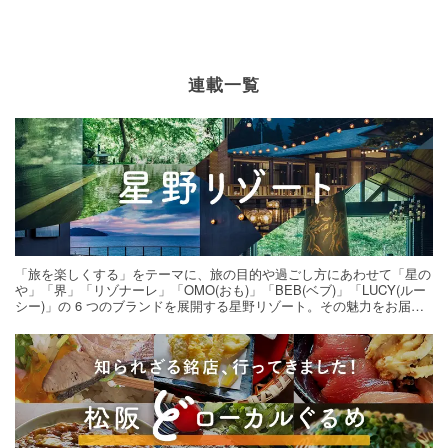
連載一覧
「旅を楽しくする」をテーマに、旅の目的や過ごし方にあわせて「星の
や」「界」「リゾナーレ」「OMO(おも)」「BEB(ベブ)」「LUCY(ルー
シー)」の 6 つのブランドを展開する星野リゾート。その魅力をお届け
する旅の連載。次の旅先探しのヒントにいかがですか？