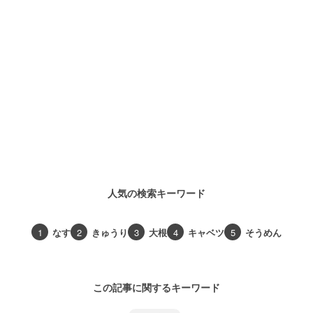
人気の検索キーワード
1
なす
2
きゅうり
3
大根
4
キャベツ
5
そうめん
この記事に関するキーワード