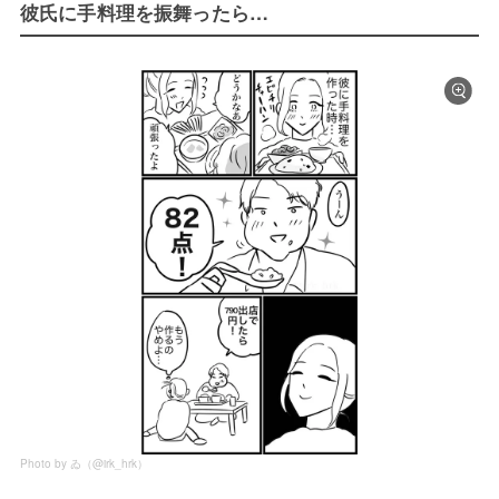
彼氏に手料理を振舞ったら…
Photo by ゐ（@irk_hrk）