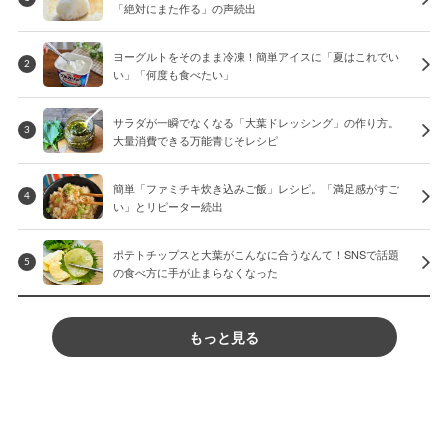
「絶対にまた作る」の声続出
ヨーグルトをそのまま冷凍！簡単アイスに「夏はこれでい
2
い」「何度も食べたい」
サラダが一瞬でなくなる「大葉ドレッシング」の作り方。
3
大量消費できる万能青じそレシピ
簡単「ファミチキ炊き込みご飯」レシピ。「満足感がすご
4
い」とリピーター続出
ポテトチップスと大葉がこんなに合うなんて！SNSで話題
5
の食べ方に手が止まらなくなった
もっと見る