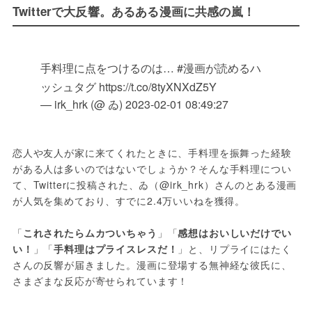
Twitterで大反響。あるある漫画に共感の嵐！
手料理に点をつけるのは… #漫画が読めるハ
ッシュタグ https://t.co/8tyXNXdZ5Y
— irk_hrk (@ ゐ)
2023-02-01 08:49:27
恋人や友人が家に来てくれたときに、手料理を振舞った経験
がある人は多いのではないでしょうか？そんな手料理につい
て、Twitterに投稿された、ゐ（@irk_hrk）さんのとある漫画
が人気を集めており、すでに2.4万いいねを獲得。
「
これされたらムカついちゃう
」「
感想はおいしいだけでい
い！
」「
手料理はプライスレスだ！
」と、リプライにはたく
さんの反響が届きました。漫画に登場する無神経な彼氏に、
さまざまな反応が寄せられています！