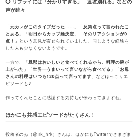
リプライには「分かりすぎる」「速攻別れる」などの
声が続々
「
元カレがこのタイプだった……
」「
及第点って言われたこ
とある
」「
明日からカップ麺決定
」「
そのリアクションが0
点！
」という意見が寄せられていました。同じような経験を
した人も少なくないようです。
一方で、「
旦那はおいしいと食べてくれるから、料理の腕が
上がった
」「
世界一うまいって言いながら食べてる
」「
お母
さんの料理はいつも120点って言ってます
」などほっこりエ
ピソードも♪
作ってくれたことに感謝する気持ちが伝わってきますね。
ほかにも共感エピソードがたくさん！
投稿者のゐ（@irk_hrk）さんは、ほかにもTwitterでさまざま