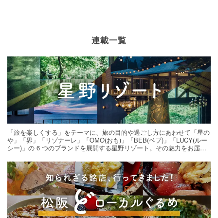
連載一覧
「旅を楽しくする」をテーマに、旅の目的や過ごし方にあわせて「星の
や」「界」「リゾナーレ」「OMO(おも)」「BEB(ベブ)」「LUCY(ルー
シー)」の 6 つのブランドを展開する星野リゾート。その魅力をお届け
する旅の連載。次の旅先探しのヒントにいかがですか？