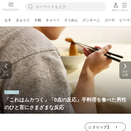
ログイン
メニュー
なす
きゅうり
大根
キャベツ
そうめん
ズッキーニ
ゴーヤ
ピーマ
前の
次の
記事
記事
「これはムカつく」「0点の反応」手料理を食べた男性
のひと言にさまざまな反応
1
クリップ