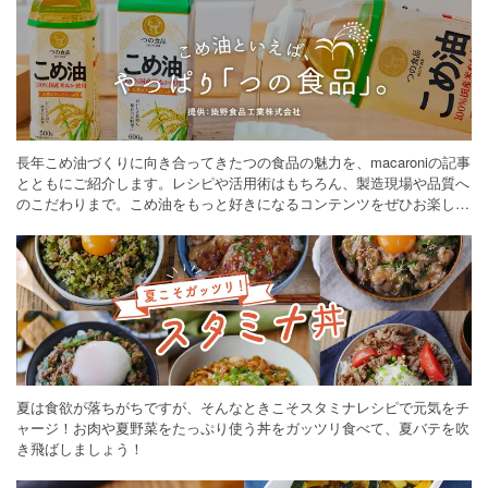
長年こめ油づくりに向き合ってきたつの食品の魅力を、macaroniの記事
とともにご紹介します。レシピや活用術はもちろん、製造現場や品質へ
のこだわりまで。こめ油をもっと好きになるコンテンツをぜひお楽しみ
ください。
夏は食欲が落ちがちですが、そんなときこそスタミナレシピで元気をチ
ャージ！お肉や夏野菜をたっぷり使う丼をガッツリ食べて、夏バテを吹
き飛ばしましょう！