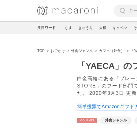
注目ワード
なす
きゅうり
大根
キャベツ
そ
TOP
おでかけ
外食ジャンル
カフェ（外食）
「
「YAECA」
白金高輪にある「プレーン
STORE」のフード部
た。
2020年3月3日 更新
簡単投票でAmazonギフト
外食ジャンル