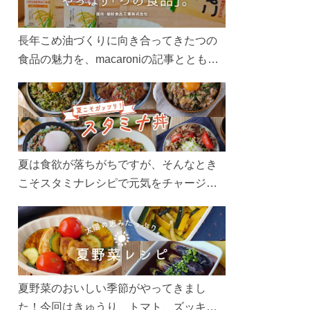
長年こめ油づくりに向き合ってきたつの
食品の魅力を、macaroniの記事とともに
ご紹介します。レシピや活用術はもちろ
ん、製造現場や品質へのこだわりまで。
こめ油をもっと好きになるコンテンツを
ぜひお楽しみください。
夏は食欲が落ちがちですが、そんなとき
こそスタミナレシピで元気をチャージ！
お肉や夏野菜をたっぷり使う丼をガッツ
リ食べて、夏バテを吹き飛ばしましょ
う！
夏野菜のおいしい季節がやってきまし
た！今回はきゅうり、トマト、ズッキー