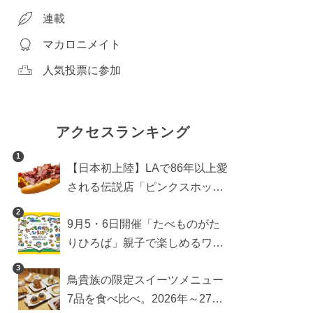
連載
マカロニメイト
人気投票に参加
アクセスランキング
1
【日本初上陸】LAで86年以上愛
される伝説店「ピンクスホット
ドッグス」が年内に東京へ。ホ
2
9月5・6日開催「たべものがた
ットドッグブーム到来!?
りひろば」親子で楽しめるワー
クショップや試食・キッチンカ
3
鳥貴族の限定スイーツメニュー
ーなどをご紹介
7品を食べ比べ。2026年～27年