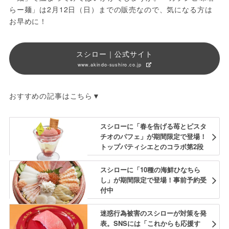
らー麺」は2月12日（日）までの販売なので、気になる方は
お早めに！
スシロー｜公式サイト
www.akindo-sushiro.co.jp
おすすめの記事はこちら▼
スシローに「春を告げる苺とピスタ
チオのパフェ」が期間限定で登場！
トップパティシエとのコラボ第2段
スシローに「10種の海鮮ひなちら
し」が期間限定で登場！事前予約受
付中
迷惑行為被害のスシローが対策を発
表。SNSには「これからも応援す