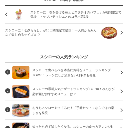
スシローに「春を告げる苺とピスタチオのパフェ」が期間限定で
登場！トップパティシエとのコラボ第2段
スシローに「七夕ちらし」が10日間限定で登場！一人前からみん
なで楽しめるサイズまで
スシローの人気ランキング
スシローで食べるべき本当にお得なメニューランキング
1
TOP10！レーンにしか流れない幻ネタも発見
スシローの最新人気デザートランキングTOP10！みんなが
2
必ず頼むおすすめメニューは？
おうちスシローやってみた！「手巻セット」ならではの楽
3
しさを発見
知ったら必ず試したくなる、スシローの食べ方アレンジ8