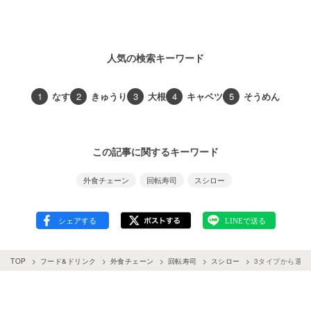
人気の検索キーワード
1
なす
2
きゅうり
3
大根
4
キャベツ
5
そうめん
この記事に関するキーワード
外食チェーン
回転寿司
スシロー
TOP
フード&ドリンク
外食チェーン
回転寿司
スシロー
3タイプから選