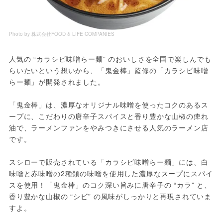
Photo by 株式会社FOOD & LIFE COMPANIES
人気の “カラシビ味噌らー麺” のおいしさを全国で楽しんでも
らいたいという想いから、「鬼金棒」監修の「カラシビ味噌
らー麺」が開発されました。
「鬼金棒」は、濃厚なオリジナル味噌を使ったコクのあるス
ープに、こだわりの唐辛子スパイスと香り豊かな山椒の痺れ
油で、ラーメンファンをやみつきにさせる人気のラーメン店
です。
スシローで販売されている「カラシビ味噌らー麺」には、白
味噌と赤味噌の2種類の味噌を使用した濃厚なスープにスパイ
スを使用！「鬼金棒」のコク深い旨みに唐辛子の “カラ” と、
香り豊かな山椒の “シビ” の風味がしっかりと再現されていま
すよ。