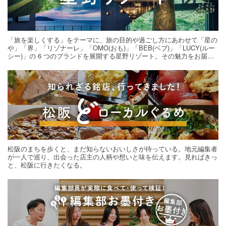
「旅を楽しくする」をテーマに、旅の目的や過ごし方にあわせて「星の
や」「界」「リゾナーレ」「OMO(おも)」「BEB(ベブ)」「LUCY(ルー
シー)」の 6 つのブランドを展開する星野リゾート。その魅力をお届け
する旅の連載。次の旅先探しのヒントにいかがですか？
松阪のまちを歩くと、まだ知らないおいしさが待っている。地元編集者
が一人で巡り、出会った店主の人柄や想いと味を伝えます。見ればきっ
と、松阪に行きたくなる。