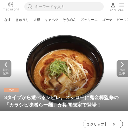
ログイン
メニュー
なす
きゅうり
大根
キャベツ
そうめん
ズッキーニ
ゴーヤ
ピーマ
前の
次の
記事
記事
3タイプから選べるシビレ。スシローに鬼金棒監修の
「カラシビ味噌らー麺」が期間限定で登場！
0
クリップ