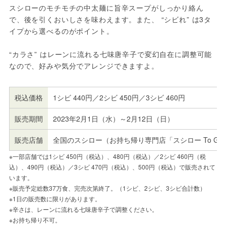
スシローのモチモチの中太麺に旨辛スープがしっかり絡ん
で、後を引くおいしさを味わえます。また、 “シビれ” は3タ
イプから選べるのがポイント。
“カラさ” はレーンに流れる七味唐辛子で変幻自在に調整可能
なので、好みや気分でアレンジできますよ。
税込価格
1シビ 440円／2シビ 450円／3シビ 460円
販売期間
2023年2月1日（水）～2月12日（日）
販売店舗
全国のスシロー（お持ち帰り専門店「スシロー To 
※一部店舗では1シビ 450円（税込）、480円（税込）／2シビ 460円（税
込）、490円（税込）／3シビ 470円（税込）、500円（税込）で販売されて
います。
※販売予定総数37万食、完売次第終了。（1シビ、2シビ、3シビ合計数）
※1日の販売数に限りがあります。
※辛さは、レーンに流れる七味唐辛子で調整ください。
※お持ち帰り不可。